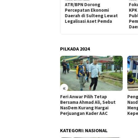
Rute Penerbangan Perdana
ATR/BPN Dorong
Fok
dari Palu ke Guangzhou
Percepatan Ekonomi
KPK 
Tiongkok Dimulai 6 Agustus
Daerah di Sulteng Lewat
Publ
2026
Legalisasi Aset Pemda
Pem
Dae
PILKADA 2024
«
pemperda DPRD Kota Palu
Feri Anwar Pilih Tetap
Peng
tapkan Empat Ranperda
Bersama Ahmad Ali, Sebut
Nasd
siatif Prioritas dalam
NasDem Kurang Hargai
Meng
opemperda 2027
Perjuangan Kader AAC
Kepe
KATEGORI:
NASIONAL