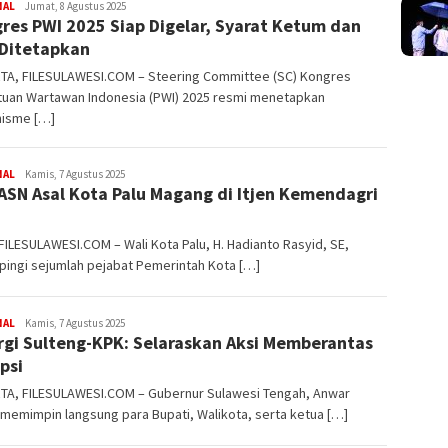
NAL
FILESULAWESI
Jumat, 8 Agustus 2025
res PWI 2025 Siap Digelar, Syarat Ketum dan
Ditetapkan
TA, FILESULAWESI.COM – Steering Committee (SC) Kongres
tuan Wartawan Indonesia (PWI) 2025 resmi menetapkan
isme […]
NAL
FILESULAWESI
Kamis, 7 Agustus 2025
ASN Asal Kota Palu Magang di Itjen Kemendagri
FILESULAWESI.COM – Wali Kota Palu, H. Hadianto Rasyid, SE,
pingi sejumlah pejabat Pemerintah Kota […]
NAL
FILESULAWESI
Kamis, 7 Agustus 2025
rgi Sulteng-KPK: Selaraskan Aksi Memberantas
psi
TA, FILESULAWESI.COM – Gubernur Sulawesi Tengah, Anwar
 memimpin langsung para Bupati, Walikota, serta ketua […]