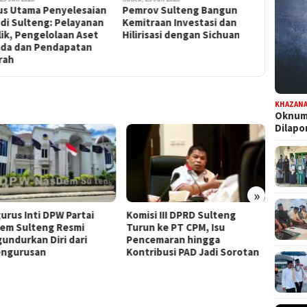
us Utama Penyelesaian
Pemrov Sulteng Bangun
Rute Pe
di Sulteng: Pelayanan
Kemitraan Investasi dan
dari Pal
ik, Pengelolaan Aset
Hilirisasi dengan Sichuan
Tiongkok
da dan Pendapatan
2026
rah
KHAZAN
Oknum 
Dilap
»
urus Inti DPW Partai
Komisi III DPRD Sulteng
Dapat
em Sulteng Resmi
Turun ke PT CPM, Isu
Persia
undurkan Diri dari
Pencemaran hingga
Pilwal
ngurusan
Kontribusi PAD Jadi Sorotan