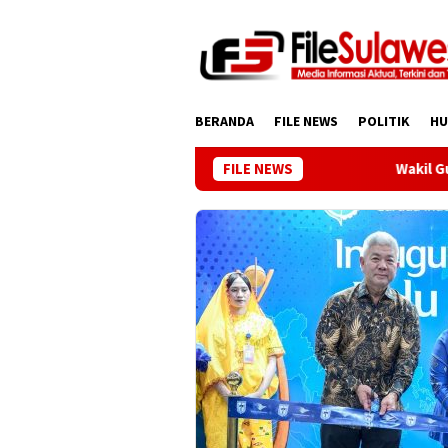
Loncat
ke
konten
BERANDA
FILE NEWS
POLITIK
H
FILE NEWS
Wakil Gubernur Reny: