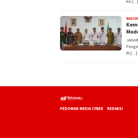
ke […
NASIO
Keme
Mode
JAKAR
Penge
RI […]
PEDOMAN MEDIA CYBER
REDAKSI