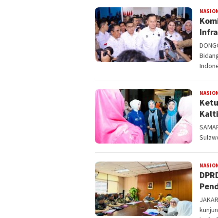
NASIO
Komi
Infr
DONGG
Bidan
Indone
NASIO
Ketu
Kalt
SAMAR
Sulawe
NASIO
DPRD
Pend
JAKAR
kunju