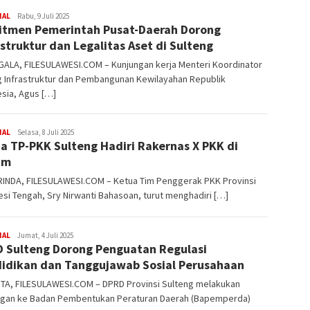
NAL
FILESULAWESI
Rabu, 9 Juli 2025
tmen Pemerintah Pusat-Daerah Dorong
astruktur dan Legalitas Aset di Sulteng
ALA, FILESULAWESI.COM – Kunjungan kerja Menteri Koordinator
g Infrastruktur dan Pembangunan Kewilayahan Republik
sia, Agus […]
NAL
FILESULAWESI
Selasa, 8 Juli 2025
a TP-PKK Sulteng Hadiri Rakernas X PKK di
im
INDA, FILESULAWESI.COM – Ketua Tim Penggerak PKK Provinsi
si Tengah, Sry Nirwanti Bahasoan, turut menghadiri […]
NAL
FILESULAWESI
Jumat, 4 Juli 2025
 Sulteng Dorong Penguatan Regulasi
idikan dan Tanggujawab Sosial Perusahaan
TA, FILESULAWESI.COM – DPRD Provinsi Sulteng melakukan
ngan ke Badan Pembentukan Peraturan Daerah (Bapemperda)