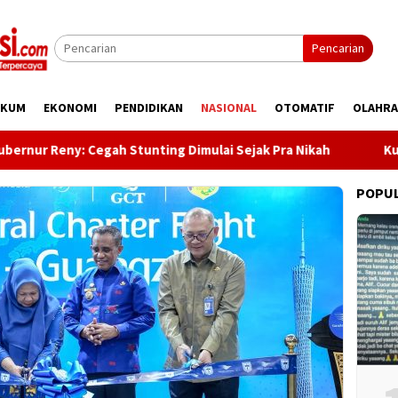
Pencarian
UKUM
EKONOMI
PENDIDIKAN
NASIONAL
OTOMATIF
OLAHR
 Cegah Stunting Dimulai Sejak Pra Nikah
Kunjungi Desa 
POPU