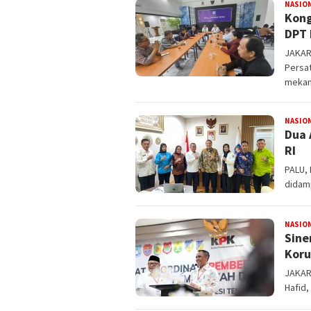
NASIO
Kong
DPT 
JAKAR
Persa
mekan
NASIO
Dua 
RI
PALU, 
didam
NASIO
Sine
Koru
JAKAR
Hafid,