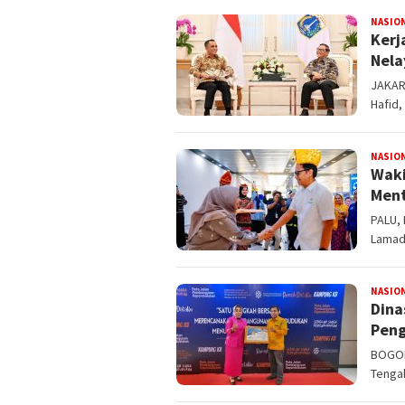
NASIO
Kerj
Nela
JAKAR
Hafid,
NASIO
Waki
Ment
PALU, 
Lamad
NASIO
Dina
Peng
BOGOR
Tengah