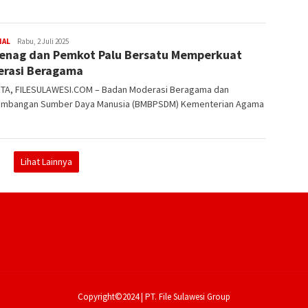
]
NAL
FILESULAWESI
Rabu, 2 Juli 2025
nag dan Pemkot Palu Bersatu Memperkuat
rasi Beragama
TA, FILESULAWESI.COM – Badan Moderasi Beragama dan
mbangan Sumber Daya Manusia (BMBPSDM) Kementerian Agama
Lihat Lainnya
Copyright©2024 | PT. File Sulawesi Group