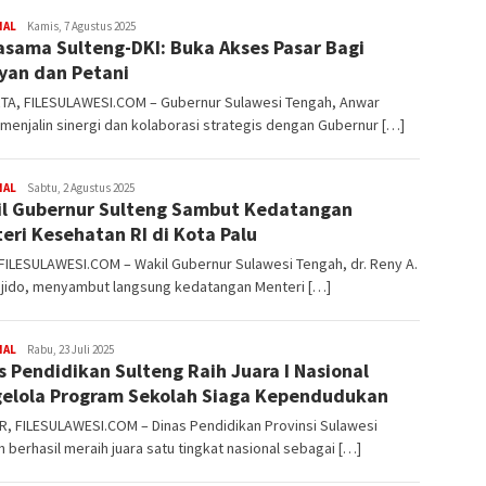
NAL
FILESULAWESI
Kamis, 7 Agustus 2025
asama Sulteng-DKI: Buka Akses Pasar Bagi
yan dan Petani
TA, FILESULAWESI.COM – Gubernur Sulawesi Tengah, Anwar
 menjalin sinergi dan kolaborasi strategis dengan Gubernur […]
NAL
FILESULAWESI
Sabtu, 2 Agustus 2025
l Gubernur Sulteng Sambut Kedatangan
eri Kesehatan RI di Kota Palu
FILESULAWESI.COM – Wakil Gubernur Sulawesi Tengah, dr. Reny A.
jido, menyambut langsung kedatangan Menteri […]
NAL
FILESULAWESI
Rabu, 23 Juli 2025
s Pendidikan Sulteng Raih Juara I Nasional
elola Program Sekolah Siaga Kependudukan
, FILESULAWESI.COM – Dinas Pendidikan Provinsi Sulawesi
 berhasil meraih juara satu tingkat nasional sebagai […]