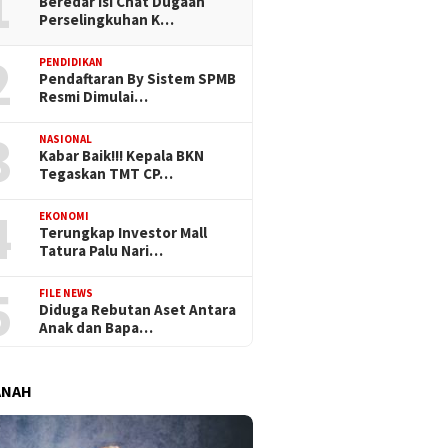
1
Beredar Isi Chat Dugaan
Perselingkuhan K…
2
PENDIDIKAN
Pendaftaran By Sistem SPMB
Resmi Dimulai…
3
NASIONAL
Kabar Baik!!! Kepala BKN
Tegaskan TMT CP…
4
EKONOMI
Terungkap Investor Mall
Tatura Palu Nari…
5
FILE NEWS
Diduga Rebutan Aset Antara
Anak dan Bapa…
ANAH
stus 2026
Rabu, 29 Juli 2026
Rabu, 29 Juli 2026