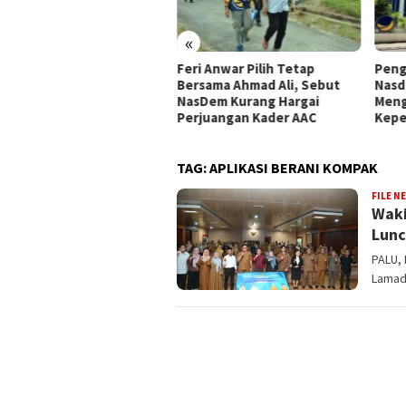
«
pemperda DPRD Kota Palu
Feri Anwar Pilih Tetap
Peng
tapkan Empat Ranperda
Bersama Ahmad Ali, Sebut
Nasd
siatif Prioritas dalam
NasDem Kurang Hargai
Meng
opemperda 2027
Perjuangan Kader AAC
Kepe
TAG:
APLIKASI BERANI KOMPAK
FILE N
Waki
Lunc
PALU, 
Lamad