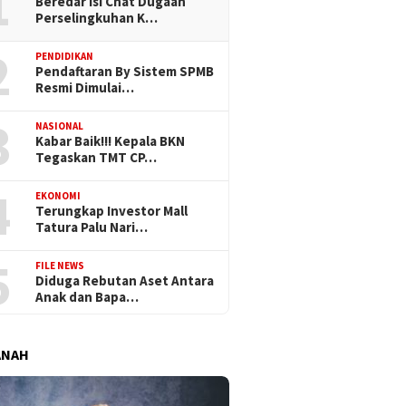
1
Beredar Isi Chat Dugaan
Perselingkuhan K…
2
PENDIDIKAN
Pendaftaran By Sistem SPMB
Resmi Dimulai…
3
NASIONAL
Kabar Baik!!! Kepala BKN
Tegaskan TMT CP…
4
EKONOMI
Terungkap Investor Mall
Tatura Palu Nari…
5
FILE NEWS
Diduga Rebutan Aset Antara
Anak dan Bapa…
ANAH