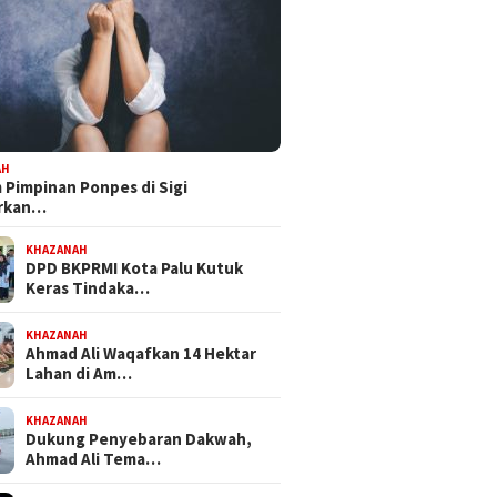
 Mandat PKB, H Nanang
Bapemperda DPRD Kota Palu
Feri Anw
pkan Diri Hadapi
Tetapkan Empat Ranperda
Bersama
kot Palu 2029
Inisiatif Prioritas dalam
NasDem 
Propemperda 2027
Perjuan
AH
Pimpinan Ponpes di Sigi
orkan…
KHAZANAH
DPD BKPRMI Kota Palu Kutuk
Keras Tindaka…
KHAZANAH
Ahmad Ali Waqafkan 14 Hektar
Lahan di Am…
KHAZANAH
Dukung Penyebaran Dakwah,
Ahmad Ali Tema…