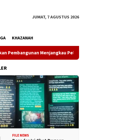
JUMAT, 7 AGUSTUS 2026
AGA
KHAZANAH
embangunan Menjangkau Pelosok
Dinsos Kota Palu Ingat
LER
FILE NEWS