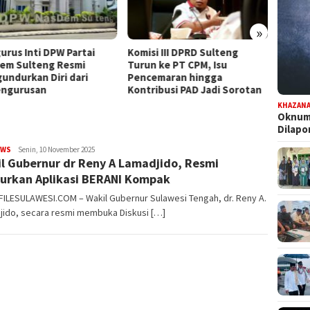
»
urus Inti DPW Partai
Komisi III DPRD Sulteng
Dapat
em Sulteng Resmi
Turun ke PT CPM, Isu
Persia
undurkan Diri dari
Pencemaran hingga
Pilwal
ngurusan
Kontribusi PAD Jadi Sorotan
KHAZAN
Oknum 
Dilap
EWS
FILESULAWESI
Senin, 10 November 2025
l Gubernur dr Reny A Lamadjido, Resmi
urkan Aplikasi BERANI Kompak
FILESULAWESI.COM – Wakil Gubernur Sulawesi Tengah, dr. Reny A.
jido, secara resmi membuka Diskusi […]