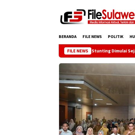
Loncat
ke
konten
BERANDA
FILE NEWS
POLITIK
H
Wakil Gubernur Reny: Cegah Stunting Dimulai Sejak Pra N
FILE NEWS