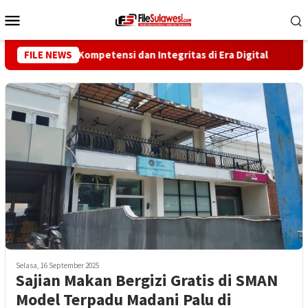
Loncat
Menu
ke
Mobile
konten
 Perkuat Kompetensi dan Integritas di Era Digital
FILE NEWS
Waki
Selasa, 16 September 2025
Sajian Makan Bergizi Gratis di SMAN
Model Terpadu Madani Palu di