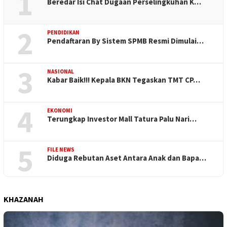
1
Beredar Isi Chat Dugaan Perselingkuhan K…
2
PENDIDIKAN
Pendaftaran By Sistem SPMB Resmi Dimulai…
3
NASIONAL
Kabar Baik!!! Kepala BKN Tegaskan TMT CP…
4
EKONOMI
Terungkap Investor Mall Tatura Palu Nari…
5
FILE NEWS
Diduga Rebutan Aset Antara Anak dan Bapa…
KHAZANAH