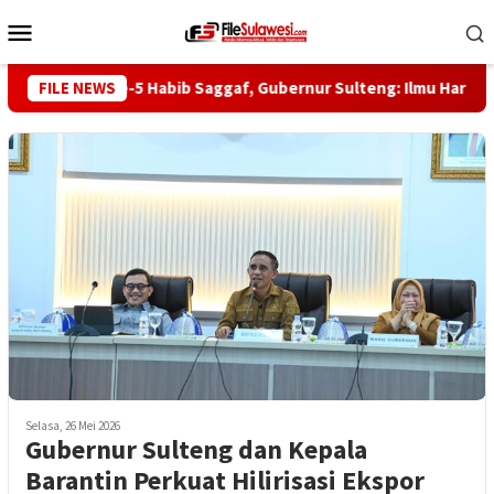
Loncat
Menu
ke
Mobile
konten
Haul ke-5 Habib Saggaf, Gubernur Sulteng: Ilmu Harus Jadi 
FILE NEWS
Selasa, 26 Mei 2026
Gubernur Sulteng dan Kepala
Barantin Perkuat Hilirisasi Ekspor