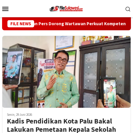
Loncat
Menu
ke
Mobile
konten
FILE NEWS
Dewan Pers Dorong Wartawan Perkuat Kompetensi dan Integ
Senin, 29 Juni 2026
Kadis Pendidikan Kota Palu Bakal
Lakukan Pemetaan Kepala Sekolah