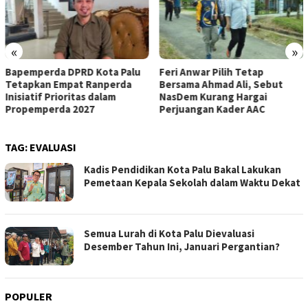
«
»
Bapemperda DPRD Kota Palu
Feri Anwar Pilih Tetap
Tetapkan Empat Ranperda
Bersama Ahmad Ali, Sebut
Inisiatif Prioritas dalam
NasDem Kurang Hargai
Propemperda 2027
Perjuangan Kader AAC
TAG:
EVALUASI
Kadis Pendidikan Kota Palu Bakal Lakukan
Pemetaan Kepala Sekolah dalam Waktu Dekat
Semua Lurah di Kota Palu Dievaluasi
Desember Tahun Ini, Januari Pergantian?
POPULER