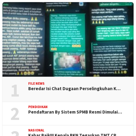
1
FILE NEWS
Beredar Isi Chat Dugaan Perselingkuhan K…
2
PENDIDIKAN
Pendaftaran By Sistem SPMB Resmi Dimulai…
NASIONAL
Kabar Baik!!! Kepala BKN Tegaskan TMT CP…