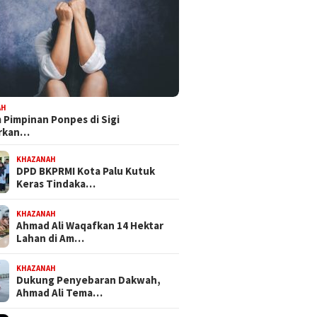
 III DPRD Sulteng
Dapat Mandat PKB, H Nanang
Bapempe
ke PT CPM, Isu
Persiapkan Diri Hadapi
Tetapka
maran hingga
Pilwalkot Palu 2029
Inisiati
busi PAD Jadi Sorotan
Propem
AH
Pimpinan Ponpes di Sigi
orkan…
KHAZANAH
DPD BKPRMI Kota Palu Kutuk
Keras Tindaka…
KHAZANAH
Ahmad Ali Waqafkan 14 Hektar
Lahan di Am…
KHAZANAH
Dukung Penyebaran Dakwah,
Ahmad Ali Tema…