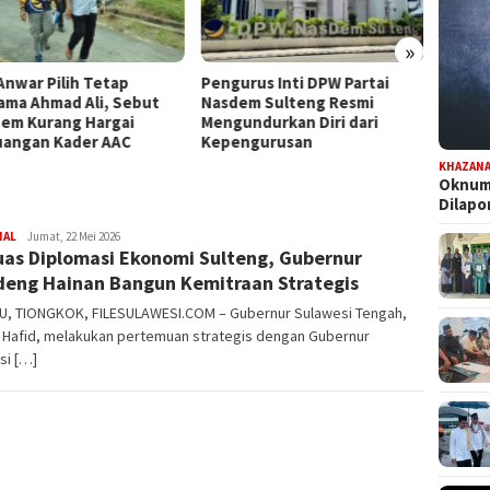
»
Anwar Pilih Tetap
Pengurus Inti DPW Partai
Komisi
ama Ahmad Ali, Sebut
Nasdem Sulteng Resmi
Turun 
em Kurang Hargai
Mengundurkan Diri dari
Pence
uangan Kader AAC
Kepengurusan
Kontri
KHAZAN
Oknum 
Dilap
NAL
FILESULAWESI
Jumat, 22 Mei 2026
uas Diplomasi Ekonomi Sulteng, Gubernur
eng Hainan Bangun Kemitraan Strategis
U, TIONGKOK, FILESULAWESI.COM – Gubernur Sulawesi Tengah,
 Hafid, melakukan pertemuan strategis dengan Gubernur
si […]