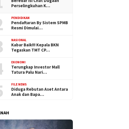
1
Beredar Isi Chat Dugaan
Perselingkuhan K…
2
PENDIDIKAN
Pendaftaran By Sistem SPMB
Resmi Dimulai…
3
NASIONAL
Kabar Baik!!! Kepala BKN
Tegaskan TMT CP…
4
EKONOMI
Terungkap Investor Mall
Tatura Palu Nari…
5
FILE NEWS
Diduga Rebutan Aset Antara
Anak dan Bapa…
ANAH