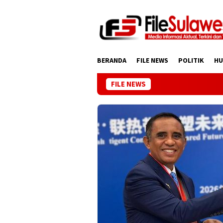
Loncat
ke
konten
BERANDA
FILE NEWS
POLITIK
H
FILE NEWS