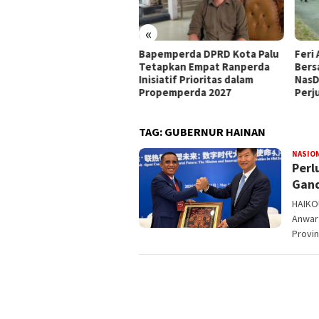
«
at Mandat PKB, H Nanang
Bapemperda DPRD Kota Palu
Feri 
siapkan Diri Hadapi
Tetapkan Empat Ranperda
Bers
walkot Palu 2029
Inisiatif Prioritas dalam
NasD
Propemperda 2027
Perj
TAG:
GUBERNUR HAINAN
NASIO
Perl
Gand
HAIKO
Anwar
Provin