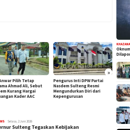
KHAZAN
Oknum 
Dilap
»
Anwar Pilih Tetap
Pengurus Inti DPW Partai
Komisi
ama Ahmad Ali, Sebut
Nasdem Sulteng Resmi
Turun 
em Kurang Hargai
Mengundurkan Diri dari
Pence
uangan Kader AAC
Kepengurusan
Kontri
EWS
FILESULAWESI
Selasa, 2 Juni 2026
rnur Sulteng Tegaskan Kebijakan