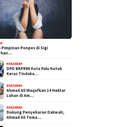
AH
Pimpinan Ponpes di Sigi
orkan…
KHAZANAH
DPD BKPRMI Kota Palu Kutuk
Keras Tindaka…
 III DPRD Sulteng
Dapat Mandat PKB, H Nanang
Bapempe
ke PT CPM, Isu
Persiapkan Diri Hadapi
Tetapka
KHAZANAH
maran hingga
Pilwalkot Palu 2029
Inisiati
Ahmad Ali Waqafkan 14 Hektar
busi PAD Jadi Sorotan
Propem
Lahan di Am…
KHAZANAH
Dukung Penyebaran Dakwah,
Ahmad Ali Tema…