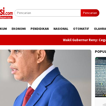
Pencarian
UKUM
EKONOMI
PENDIDIKAN
NASIONAL
OTOMATIF
OLAHR
Wakil Gubernur Reny: Cegah Stunt
POPU