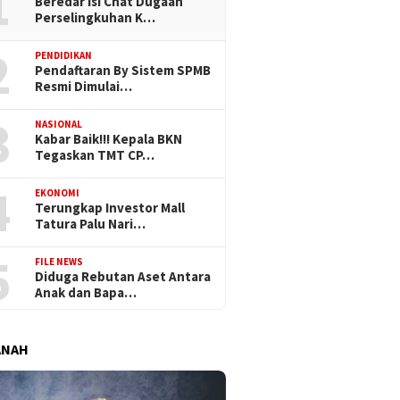
1
Beredar Isi Chat Dugaan
Perselingkuhan K…
2
PENDIDIKAN
Pendaftaran By Sistem SPMB
Resmi Dimulai…
3
NASIONAL
Kabar Baik!!! Kepala BKN
Tegaskan TMT CP…
4
EKONOMI
Terungkap Investor Mall
Tatura Palu Nari…
5
FILE NEWS
Diduga Rebutan Aset Antara
Anak dan Bapa…
ANAH