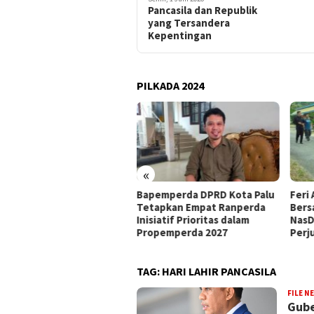
Pancasila dan Republik
yang Tersandera
Kepentingan
PILKADA 2024
«
at Mandat PKB, H Nanang
Bapemperda DPRD Kota Palu
Feri 
siapkan Diri Hadapi
Tetapkan Empat Ranperda
Bers
walkot Palu 2029
Inisiatif Prioritas dalam
NasD
Propemperda 2027
Perj
TAG:
HARI LAHIR PANCASILA
FILE N
Gube