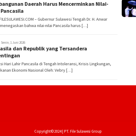
angunan Daerah Harus Mencerminkan Nilai-
i Pancasila
FILESULAWESI.COM – Gubernur Sulawesi Tengah Dr. H. Anwar
 menegaskan bahwa nilai-nilai Pancasila harus […]
ILESULAWESI
Senin, 1 Juni 2026
asila dan Republik yang Tersandera
ntingan
si Hari Lahir Pancasila di Tengah Intoleransi, Krisis Lingkungan,
kanan Ekonomi Nasional Oleh: Vebry […]
Copyright©2024 | PT. File Sulawesi Group