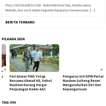
PALU, FILESULAWESI.COM - Wakil Wali Kota Palu, Imelda Liliana
Muhidin, ikut serta dalam kegiatan Kampanye Kemanusiaan […]
BERITA TERBARU
PILKADA 2024
«
»
Feri Anwar Pilih Tetap
Pengurus Inti DPW Partai
Bersama Ahmad Ali, Sebut
Nasdem Sulteng Resmi
NasDem Kurang Hargai
Mengundurkan Diri dari
Perjuangan Kader AAC
Kepengurusan
TAG:
HIV