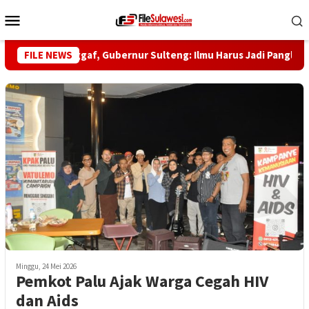
Loncat
Menu
ke
Mobile
konten
-5 Habib Saggaf, Gubernur Sulteng: Ilmu Harus Jadi Panglima Ke
FILE NEWS
Minggu, 24 Mei 2026
Pemkot Palu Ajak Warga Cegah HIV
dan Aids