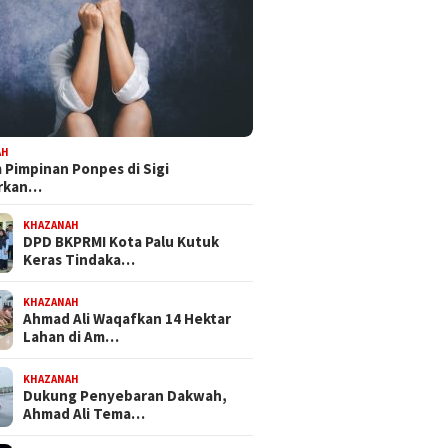
 Mandat PKB, H Nanang
Bapemperda DPRD Kota Palu
Feri Anw
pkan Diri Hadapi
Tetapkan Empat Ranperda
Bersama
kot Palu 2029
Inisiatif Prioritas dalam
NasDem 
Propemperda 2027
Perjuan
AH
Pimpinan Ponpes di Sigi
orkan…
KHAZANAH
DPD BKPRMI Kota Palu Kutuk
Keras Tindaka…
KHAZANAH
Ahmad Ali Waqafkan 14 Hektar
Lahan di Am…
KHAZANAH
Dukung Penyebaran Dakwah,
Ahmad Ali Tema…