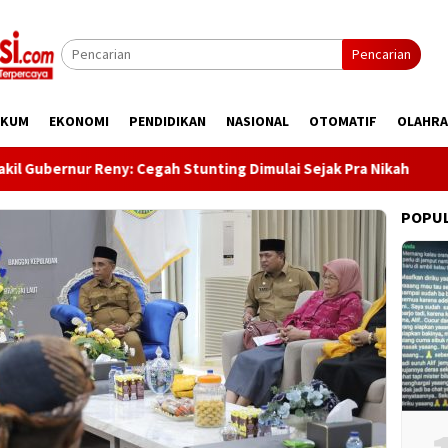
Pencarian
UKUM
EKONOMI
PENDIDIKAN
NASIONAL
OTOMATIF
OLAHR
ernur Reny: Cegah Stunting Dimulai Sejak Pra Nikah
Kunj
POPU