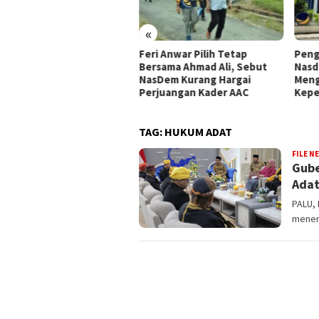
«
pemperda DPRD Kota Palu
Feri Anwar Pilih Tetap
Peng
tapkan Empat Ranperda
Bersama Ahmad Ali, Sebut
Nasd
siatif Prioritas dalam
NasDem Kurang Hargai
Meng
opemperda 2027
Perjuangan Kader AAC
Kepe
TAG:
HUKUM ADAT
FILE N
Gube
Adat
PALU,
mener