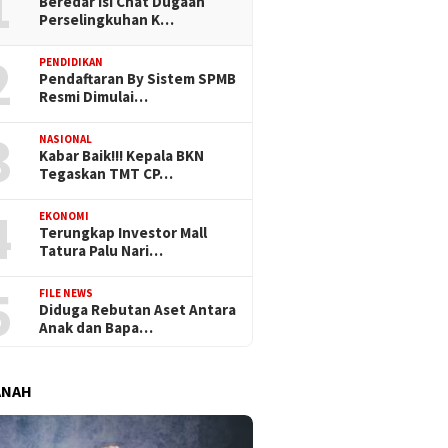
1
Beredar Isi Chat Dugaan
Perselingkuhan K…
2
PENDIDIKAN
Pendaftaran By Sistem SPMB
Resmi Dimulai…
3
NASIONAL
Kabar Baik!!! Kepala BKN
Tegaskan TMT CP…
4
EKONOMI
Terungkap Investor Mall
Tatura Palu Nari…
5
FILE NEWS
Diduga Rebutan Aset Antara
Anak dan Bapa…
ANAH