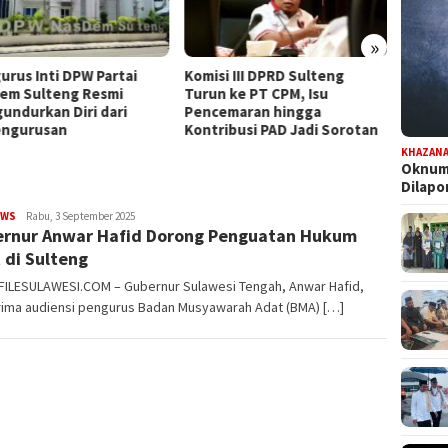
»
urus Inti DPW Partai
Komisi III DPRD Sulteng
Dapat
em Sulteng Resmi
Turun ke PT CPM, Isu
Persia
undurkan Diri dari
Pencemaran hingga
Pilwal
ngurusan
Kontribusi PAD Jadi Sorotan
KHAZAN
Oknum 
Dilap
EWS
FILESULAWESI
Rabu, 3 September 2025
rnur Anwar Hafid Dorong Penguatan Hukum
 di Sulteng
 FILESULAWESI.COM – Gubernur Sulawesi Tengah, Anwar Hafid,
ima audiensi pengurus Badan Musyawarah Adat (BMA) […]