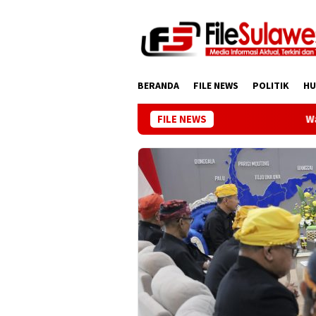
Loncat
ke
konten
BERANDA
FILE NEWS
POLITIK
H
FILE NEWS
Wakil Gub