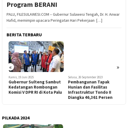
Program BERANI
PALU, FILESULAWESI.COM – Gubernur Sulawesi Tengah, Dr. H. Anwar
Hafid, memimpin upacara Peringatan Hari Pekerjaan […]
BERITA TERBARU
«
»
Kamis, 19 Juni 2025
Selasa, 26 September 2023
R
Gubernur Sulteng Sambut
Pembangunan Tapak
Kedatangan Rombongan
Hunian dan Fasilitas
P
s
Komisi V DPR RI di Kota Palu
Infrastruktur Tondo II
I
Diangka 46,361 Persen
A
PILKADA 2024