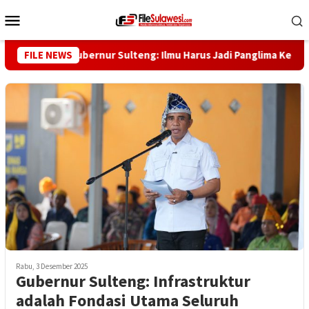
Loncat
Menu
ke
Mobile
konten
b Saggaf, Gubernur Sulteng: Ilmu Harus Jadi Panglima Kehidupan
FILE NEWS
Rabu, 3 Desember 2025
Gubernur Sulteng: Infrastruktur
adalah Fondasi Utama Seluruh