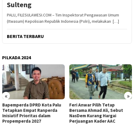
Sulteng
PALU, FILESULAWESI.COM – Tim Inspektorat Pengawasan Umum
(Itwasum) Kepolisian Republik Indonesia (Polri), melakukan […]
BERITA TERBARU
PILKADA 2024
«
»
Bapemperda DPRD Kota Palu
Feri Anwar Pilih Tetap
Tetapkan Empat Ranperda
Bersama Ahmad Ali, Sebut
Inisiatif Prioritas dalam
NasDem Kurang Hargai
Propemperda 2027
Perjuangan Kader AAC