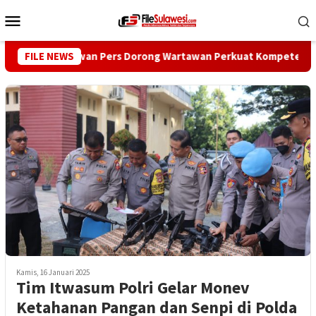
Loncat
Menu
ke
Mobile
konten
FILE NEWS
Dewan Pers Dorong Wartawan Perkuat Kompetensi dan Int
Kamis, 16 Januari 2025
Tim Itwasum Polri Gelar Monev
Ketahanan Pangan dan Senpi di Polda