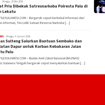
FILESULAWESI
Minggu, 24 Mei 2026
t Pria Dibekuk Satresnarkoba Polresta Palu di
n Lekatu
FILESULAWESI.COM – Bergerak cepat berbekal informasi dari
an informan, Tim Lidik Satuan Reserse Narkoba […]
EWS
FILESULAWESI
Minggu, 4 Januari 2026
as Sulteng Salurkan Bantuan Sembako dan
latan Dapur untuk Korban Kebakaran Jalan
tu Palu
 FILESULAWESI.COM – Badan Amil Zakat Nasional (BAZNAS)
nsi Sulawesi Tengah bergerak cepat menyalurkan bantuan […]