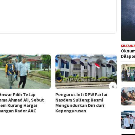
KHAZAN
Oknum 
Dilap
»
Anwar Pilih Tetap
Pengurus Inti DPW Partai
Komisi
ama Ahmad Ali, Sebut
Nasdem Sulteng Resmi
Turun 
em Kurang Hargai
Mengundurkan Diri dari
Pence
uangan Kader AAC
Kepengurusan
Kontri