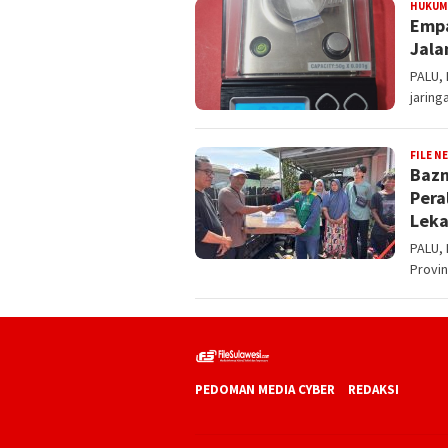
HUKUM
Empa
Jala
PALU, 
jaring
FILE N
Bazn
Pera
Leka
PALU,
Provi
PEDOMAN MEDIA CYBER
REDAKSI