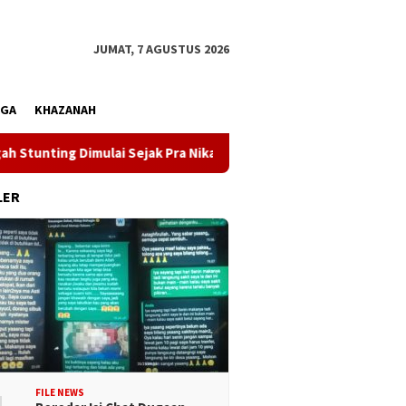
JUMAT, 7 AGUSTUS 2026
AGA
KHAZANAH
ing Dimulai Sejak Pra Nikah
Kunjungi Desa Mire, Gubern
LER
FILE NEWS