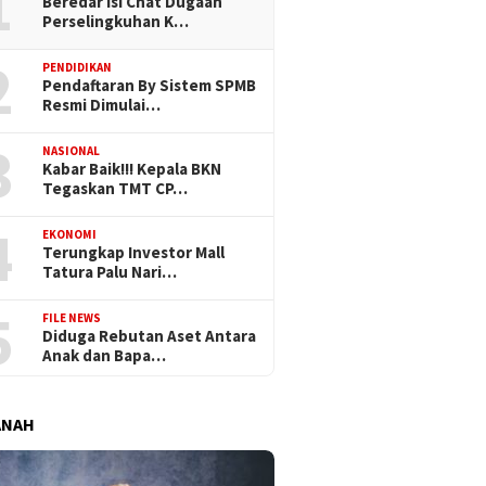
1
Beredar Isi Chat Dugaan
Perselingkuhan K…
2
PENDIDIKAN
Pendaftaran By Sistem SPMB
Resmi Dimulai…
3
NASIONAL
Kabar Baik!!! Kepala BKN
Tegaskan TMT CP…
4
EKONOMI
Terungkap Investor Mall
Tatura Palu Nari…
5
FILE NEWS
Diduga Rebutan Aset Antara
Anak dan Bapa…
ANAH