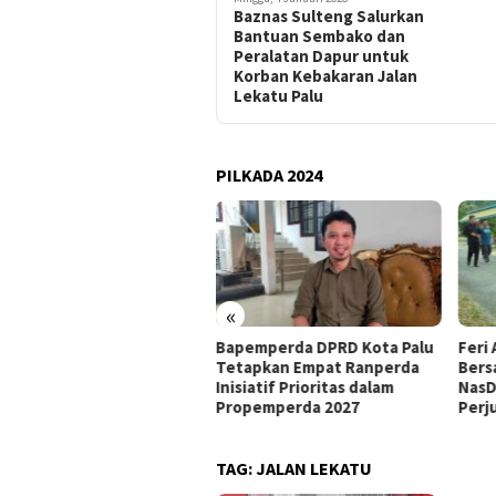
Baznas Sulteng Salurkan
Bantuan Sembako dan
Peralatan Dapur untuk
Korban Kebakaran Jalan
Lekatu Palu
PILKADA 2024
«
at Mandat PKB, H Nanang
Bapemperda DPRD Kota Palu
Feri 
siapkan Diri Hadapi
Tetapkan Empat Ranperda
Bers
walkot Palu 2029
Inisiatif Prioritas dalam
NasD
Propemperda 2027
Perj
TAG:
JALAN LEKATU