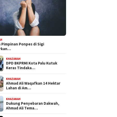
AH
Pimpinan Ponpes di Sigi
orkan…
KHAZANAH
DPD BKPRMI Kota Palu Kutuk
Keras Tindaka…
KHAZANAH
 III DPRD Sulteng
Dapat Mandat PKB, H Nanang
Bapempe
Ahmad Ali Waqafkan 14 Hektar
ke PT CPM, Isu
Persiapkan Diri Hadapi
Tetapka
Lahan di Am…
maran hingga
Pilwalkot Palu 2029
Inisiati
busi PAD Jadi Sorotan
Propem
KHAZANAH
Dukung Penyebaran Dakwah,
Ahmad Ali Tema…