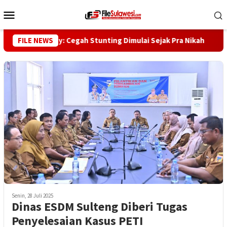
Loncat
Menu
ke
Mobile
konten
ubernur Reny: Cegah Stunting Dimulai Sejak Pra Nikah
FILE NEWS
Ku
Senin, 28 Juli 2025
Dinas ESDM Sulteng Diberi Tugas
Penyelesaian Kasus PETI