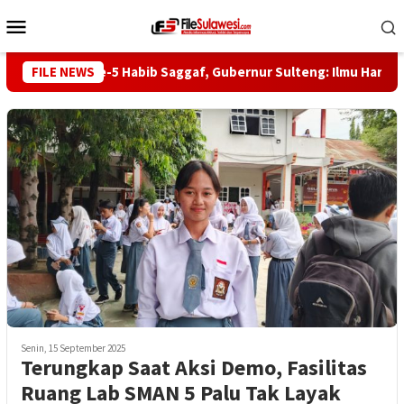
Loncat
Menu
ke
Mobile
konten
Haul ke-5 Habib Saggaf, Gubernur Sulteng: Ilmu Harus Jadi
FILE NEWS
Senin, 15 September 2025
Terungkap Saat Aksi Demo, Fasilitas
Ruang Lab SMAN 5 Palu Tak Layak