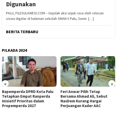
Digunakan
PALU, FILESULAWESI.COM – Gejolak aksi unjuk rasa oleh ratusan
siswa digelar di halaman sekolah SMAN 5 Palu, Senin […]
BERITA TERBARU
PILKADA 2024
«
»
Bapemperda DPRD Kota Palu
Feri Anwar Pilih Tetap
Tetapkan Empat Ranperda
Bersama Ahmad Ali, Sebut
Inisiatif Prioritas dalam
NasDem Kurang Hargai
Propemperda 2027
Perjuangan Kader AAC