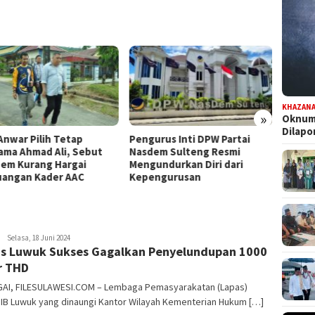
KHAZAN
»
Oknum 
Dilap
Anwar Pilih Tetap
Pengurus Inti DPW Partai
Komisi
ama Ahmad Ali, Sebut
Nasdem Sulteng Resmi
Turun 
em Kurang Hargai
Mengundurkan Diri dari
Pence
uangan Kader AAC
Kepengurusan
Kontri
FILESULAWESI
Selasa, 18 Juni 2024
s Luwuk Sukses Gagalkan Penyelundupan 1000
r THD
AI, FILESULAWESI.COM – Lembaga Pemasyarakatan (Lapas)
IIB Luwuk yang dinaungi Kantor Wilayah Kementerian Hukum […]