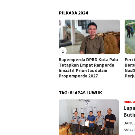
PILKADA 2024
«
at Mandat PKB, H Nanang
Bapemperda DPRD Kota Palu
Feri 
siapkan Diri Hadapi
Tetapkan Empat Ranperda
Bers
walkot Palu 2029
Inisiatif Prioritas dalam
NasD
Propemperda 2027
Perj
TAG:
#LAPAS LUWUK
HUKUM
Lapa
Buti
BANGG
Kelas 