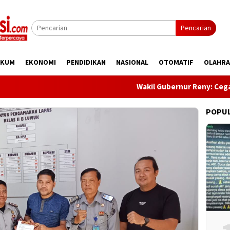
Pencarian
UKUM
EKONOMI
PENDIDIKAN
NASIONAL
OTOMATIF
OLAHR
Wakil Gubernur Reny: Cegah Stunt
POPU