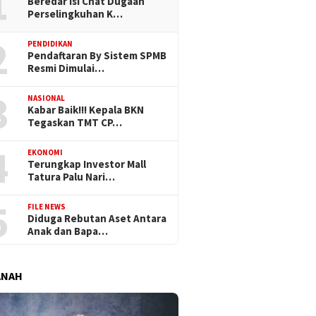
1
Beredar Isi Chat Dugaan
Perselingkuhan K…
2
PENDIDIKAN
Pendaftaran By Sistem SPMB
Resmi Dimulai…
3
NASIONAL
Kabar Baik!!! Kepala BKN
Tegaskan TMT CP…
4
EKONOMI
Terungkap Investor Mall
Tatura Palu Nari…
5
FILE NEWS
Diduga Rebutan Aset Antara
Anak dan Bapa…
ANAH