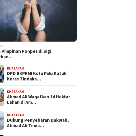
AH
Pimpinan Ponpes di Sigi
orkan…
 III DPRD Sulteng
Dapat Mandat PKB, H Nanang
Bapempe
ke PT CPM, Isu
Persiapkan Diri Hadapi
Tetapka
KHAZANAH
maran hingga
Pilwalkot Palu 2029
Inisiati
DPD BKPRMI Kota Palu Kutuk
busi PAD Jadi Sorotan
Propem
Keras Tindaka…
KHAZANAH
Ahmad Ali Waqafkan 14 Hektar
Lahan di Am…
KHAZANAH
Dukung Penyebaran Dakwah,
Ahmad Ali Tema…