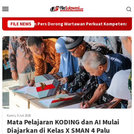
Loncat
Menu
ke
Mobile
konten
FILE NEWS
Dewan Pers Dorong Wartawan Perkuat Kompetensi dan Inte
Kamis, 9 Juli 2026
Mata Pelajaran KODING dan AI Mulai
Diajarkan di Kelas X SMAN 4 Palu