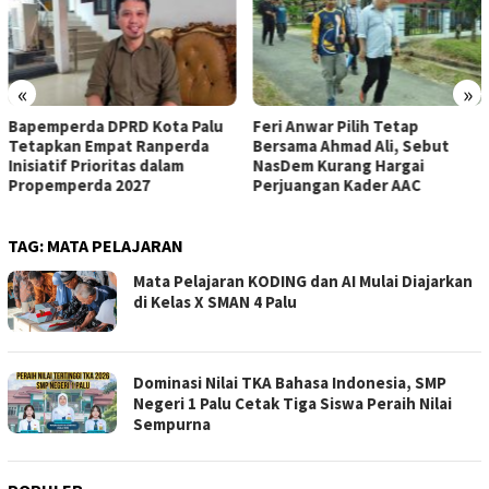
«
»
Bapemperda DPRD Kota Palu
Feri Anwar Pilih Tetap
Tetapkan Empat Ranperda
Bersama Ahmad Ali, Sebut
Inisiatif Prioritas dalam
NasDem Kurang Hargai
Propemperda 2027
Perjuangan Kader AAC
TAG:
MATA PELAJARAN
Mata Pelajaran KODING dan AI Mulai Diajarkan
di Kelas X SMAN 4 Palu
Dominasi Nilai TKA Bahasa Indonesia, SMP
Negeri 1 Palu Cetak Tiga Siswa Peraih Nilai
Sempurna