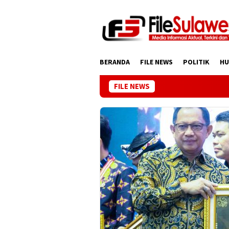
Loncat
ke
konten
BERANDA
FILE NEWS
POLITIK
H
FILE NEWS