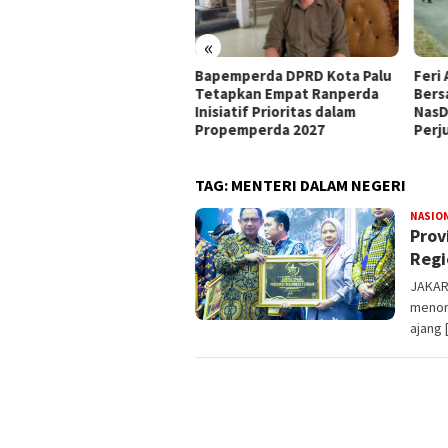
«
Bapemperda DPRD Kota Palu
Feri Anwar Pilih Tetap
Pe
Tetapkan Empat Ranperda
Bersama Ahmad Ali, Sebut
Na
nisiatif Prioritas dalam
NasDem Kurang Hargai
Me
Propemperda 2027
Perjuangan Kader AAC
Ke
TAG:
MENTERI DALAM NEGERI
NASIO
Prov
Regi
JAKAR
menor
ajang 