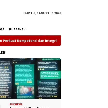
SABTU, 8 AGUSTUS 2026
AGA
KHAZANAH
 Kompetensi dan Integritas di Era Digital
Wakil Gubernu
LER
FILE NEWS