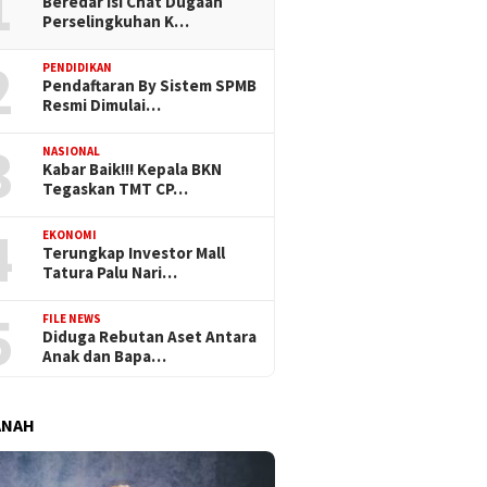
1
Beredar Isi Chat Dugaan
Perselingkuhan K…
2
PENDIDIKAN
Pendaftaran By Sistem SPMB
Resmi Dimulai…
3
NASIONAL
Kabar Baik!!! Kepala BKN
Tegaskan TMT CP…
4
EKONOMI
Terungkap Investor Mall
Tatura Palu Nari…
5
FILE NEWS
Diduga Rebutan Aset Antara
Anak dan Bapa…
ANAH