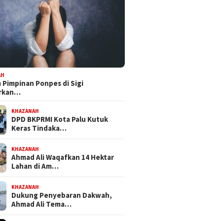
at Mandat PKB, H Nanang
Bapemperda DPRD Kota Palu
Feri 
iapkan Diri Hadapi
Tetapkan Empat Ranperda
Bersa
alkot Palu 2029
Inisiatif Prioritas dalam
NasDe
Propemperda 2027
Perju
AH
Pimpinan Ponpes di Sigi
orkan…
KHAZANAH
DPD BKPRMI Kota Palu Kutuk
Keras Tindaka…
KHAZANAH
Ahmad Ali Waqafkan 14 Hektar
Lahan di Am…
KHAZANAH
Dukung Penyebaran Dakwah,
Ahmad Ali Tema…