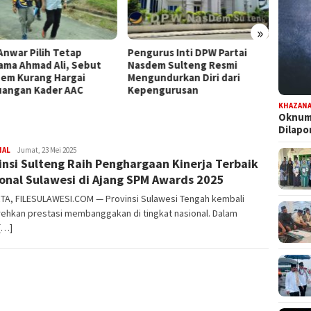
»
ngurus Inti DPW Partai
Komisi III DPRD Sulteng
Dap
sdem Sulteng Resmi
Turun ke PT CPM, Isu
Pers
ngundurkan Diri dari
Pencemaran hingga
Pilw
pengurusan
Kontribusi PAD Jadi Sorotan
KHAZAN
Oknum 
Dilap
NAL
FILESULAWESI
Jumat, 23 Mei 2025
insi Sulteng Raih Penghargaan Kinerja Terbaik
onal Sulawesi di Ajang SPM Awards 2025
TA, FILESULAWESI.COM — Provinsi Sulawesi Tengah kembali
ehkan prestasi membanggakan di tingkat nasional. Dalam
[…]