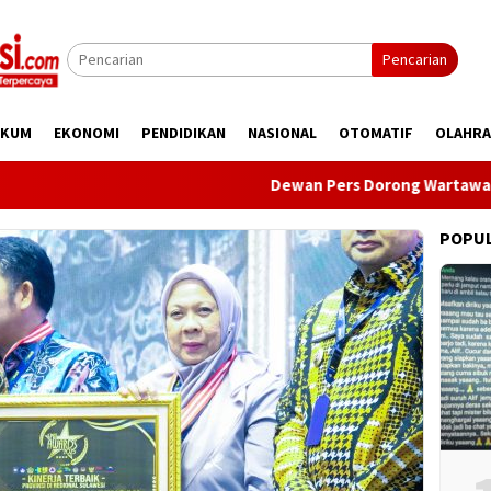
Pencarian
UKUM
EKONOMI
PENDIDIKAN
NASIONAL
OTOMATIF
OLAHR
Dewan Pers Dorong Wartawan Perkuat
POPU