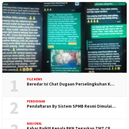
1
FILE NEWS
Beredar Isi Chat Dugaan Perselingkuhan K…
2
PENDIDIKAN
Pendaftaran By Sistem SPMB Resmi Dimulai…
NASIONAL
Kabar Baik!!! Kepala BKN Tegaskan TMT CP…