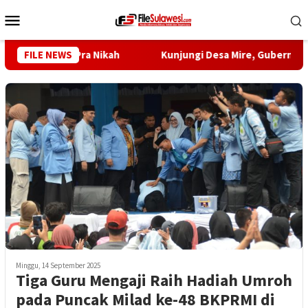
Loncat
Menu
ke
Mobile
konten
ulai Sejak Pra Nikah
FILE NEWS
Kunjungi Desa Mire, Gubernur Sult
Minggu, 14 September 2025
Tiga Guru Mengaji Raih Hadiah Umroh
pada Puncak Milad ke-48 BKPRMI di