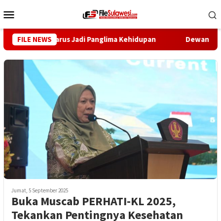
Loncat
Menu
ke
Mobile
konten
teng: Ilmu Harus Jadi Panglima Kehidupan
FILE NEWS
Dewan Pers Dor
Jumat, 5 September 2025
Buka Muscab PERHATI-KL 2025,
Tekankan Pentingnya Kesehatan