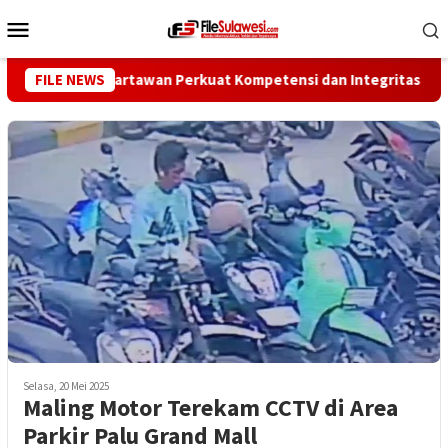
Loncat
Menu
ke
Mobile
konten
s Dorong Wartawan Perkuat Kompetensi dan Integritas di Era Di
FILE NEWS
Selasa, 20 Mei 2025
Maling Motor Terekam CCTV di Area
Parkir Palu Grand Mall