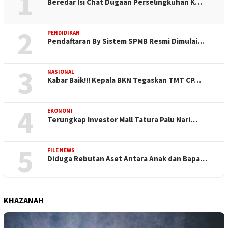
1
Beredar Isi Chat Dugaan Perselingkuhan K…
2
PENDIDIKAN
Pendaftaran By Sistem SPMB Resmi Dimulai…
3
NASIONAL
Kabar Baik!!! Kepala BKN Tegaskan TMT CP…
4
EKONOMI
Terungkap Investor Mall Tatura Palu Nari…
5
FILE NEWS
Diduga Rebutan Aset Antara Anak dan Bapa…
KHAZANAH