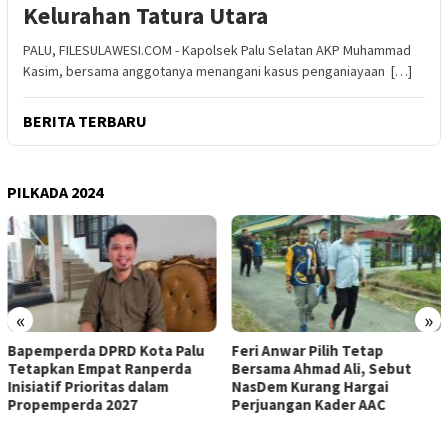
Kelurahan Tatura Utara
PALU, FILESULAWESI.COM - Kapolsek Palu Selatan AKP Muhammad
Kasim, bersama anggotanya menangani kasus penganiayaan […]
BERITA TERBARU
PILKADA 2024
«
»
Bapemperda DPRD Kota Palu
Feri Anwar Pilih Tetap
Tetapkan Empat Ranperda
Bersama Ahmad Ali, Sebut
Inisiatif Prioritas dalam
NasDem Kurang Hargai
Propemperda 2027
Perjuangan Kader AAC