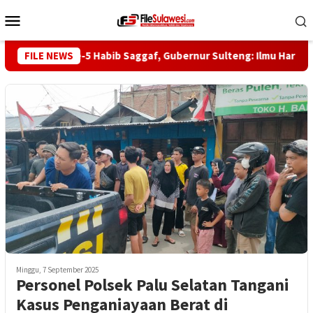
Loncat
Menu
ke
Mobile
konten
Haul ke-5 Habib Saggaf, Gubernur Sulteng: Ilmu Harus Jadi 
FILE NEWS
Minggu, 7 September 2025
Personel Polsek Palu Selatan Tangani
Kasus Penganiayaan Berat di