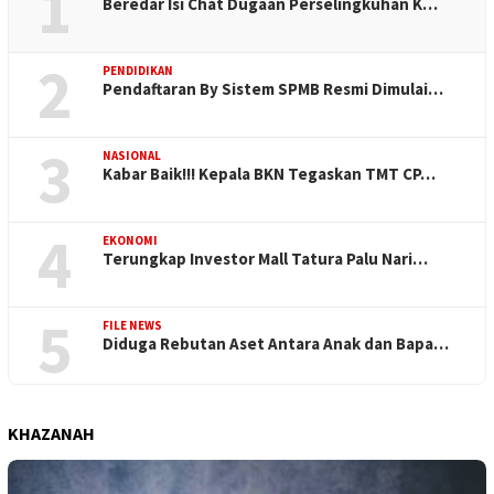
1
Beredar Isi Chat Dugaan Perselingkuhan K…
2
PENDIDIKAN
Pendaftaran By Sistem SPMB Resmi Dimulai…
3
NASIONAL
Kabar Baik!!! Kepala BKN Tegaskan TMT CP…
4
EKONOMI
Terungkap Investor Mall Tatura Palu Nari…
5
FILE NEWS
Diduga Rebutan Aset Antara Anak dan Bapa…
KHAZANAH