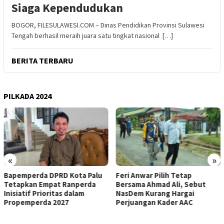
Siaga Kependudukan
BOGOR, FILESULAWESI.COM – Dinas Pendidikan Provinsi Sulawesi
Tengah berhasil meraih juara satu tingkat nasional […]
BERITA TERBARU
PILKADA 2024
«
»
lu
Feri Anwar Pilih Tetap
Pengurus Inti DPW Partai
Bersama Ahmad Ali, Sebut
Nasdem Sulteng Resmi
NasDem Kurang Hargai
Mengundurkan Diri dari
Perjuangan Kader AAC
Kepengurusan