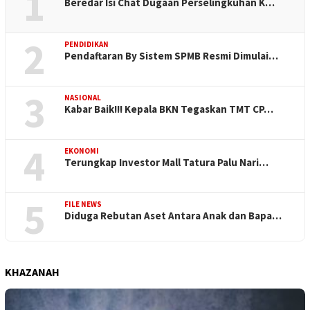
1
Beredar Isi Chat Dugaan Perselingkuhan K…
2
PENDIDIKAN
Pendaftaran By Sistem SPMB Resmi Dimulai…
3
NASIONAL
Kabar Baik!!! Kepala BKN Tegaskan TMT CP…
4
EKONOMI
Terungkap Investor Mall Tatura Palu Nari…
5
FILE NEWS
Diduga Rebutan Aset Antara Anak dan Bapa…
KHAZANAH