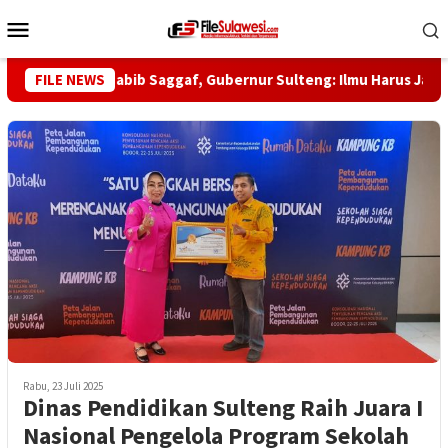
Loncat
Menu
ke
Mobile
konten
Haul ke-5 Habib Saggaf, Gubernur Sulteng: Ilmu Harus Jadi Pang
FILE NEWS
Rabu, 23 Juli 2025
Dinas Pendidikan Sulteng Raih Juara I
Nasional Pengelola Program Sekolah