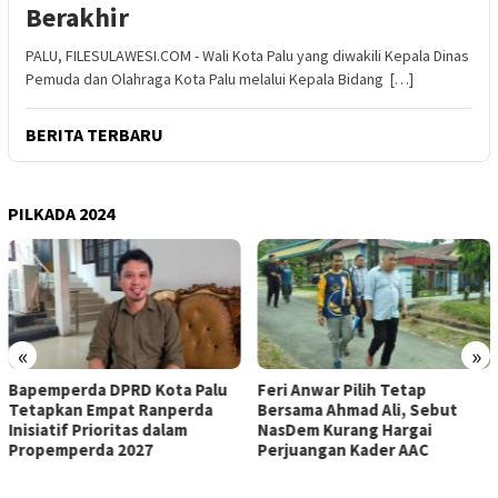
Berakhir
PALU, FILESULAWESI.COM - Wali Kota Palu yang diwakili Kepala Dinas
Pemuda dan Olahraga Kota Palu melalui Kepala Bidang […]
BERITA TERBARU
PILKADA 2024
«
»
Bapemperda DPRD Kota Palu
Feri Anwar Pilih Tetap
Tetapkan Empat Ranperda
Bersama Ahmad Ali, Sebut
Inisiatif Prioritas dalam
NasDem Kurang Hargai
Propemperda 2027
Perjuangan Kader AAC