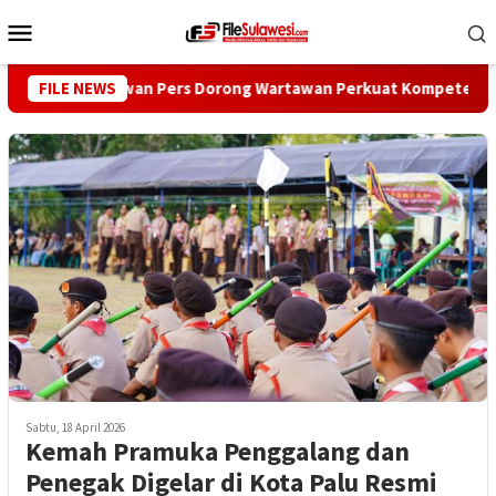
Loncat
Menu
ke
Mobile
konten
FILE NEWS
Dewan Pers Dorong Wartawan Perkuat Kompetensi dan Int
Sabtu, 18 April 2026
Kemah Pramuka Penggalang dan
Penegak Digelar di Kota Palu Resmi