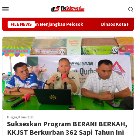
Loncat
Menu
ke
Mobile
konten
n Pembangunan Menjangkau Pelosok
FILE NEWS
Dinsos Kota Palu Ing
Minggu, 8 Juni 2025
Sukseskan Program BERANI BERKAH,
KKJST Berkurban 362 Sapi Tahun Ini