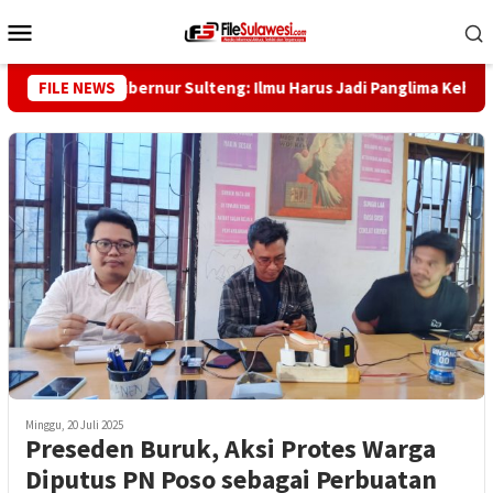
Loncat
Menu
ke
Mobile
konten
b Saggaf, Gubernur Sulteng: Ilmu Harus Jadi Panglima Kehidupan
FILE NEWS
Minggu, 20 Juli 2025
Preseden Buruk, Aksi Protes Warga
Diputus PN Poso sebagai Perbuatan