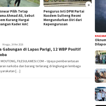
»
Anwar Pilih Tetap
Pengurus Inti DPW Partai
Komisi
ama Ahmad Ali, Sebut
Nasdem Sulteng Resmi
Turun 
em Kurang Hargai
Mengundurkan Diri dari
Pence
uangan Kader AAC
Kepengurusan
Kontri
KHAZAN
Oknum 
Dilap
FILESULAWESI
Minggu, 24 Mei 2026
a Gabungan di Lapas Parigi, 12 WBP Positif
koba
I MOUTONG, FILESULAWESI.COM – Upaya pemberantasan
ran narkoba dan barang terlarang di lingkungan lembaga
yarakatan […]