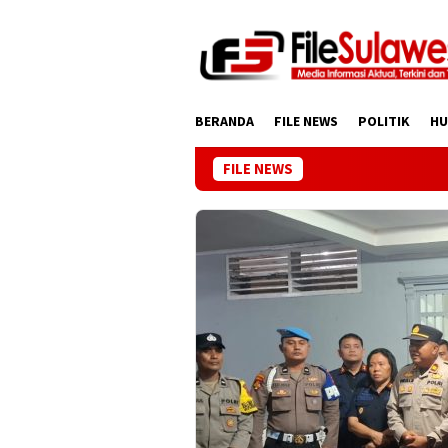
Loncat
ke
konten
BERANDA
FILE NEWS
POLITIK
H
FILE NEWS