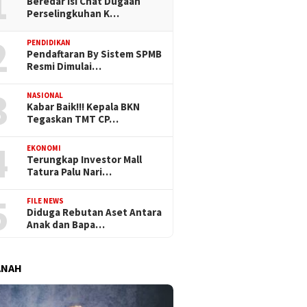
1
Beredar Isi Chat Dugaan
Perselingkuhan K…
2
PENDIDIKAN
Pendaftaran By Sistem SPMB
Resmi Dimulai…
3
NASIONAL
Kabar Baik!!! Kepala BKN
Tegaskan TMT CP…
4
EKONOMI
Terungkap Investor Mall
Tatura Palu Nari…
5
FILE NEWS
Diduga Rebutan Aset Antara
Anak dan Bapa…
ANAH