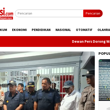
Pencarian
UKUM
EKONOMI
PENDIDIKAN
NASIONAL
OTOMATIF
OLAHR
Dewan Pers Dorong Wartawan P
POPU