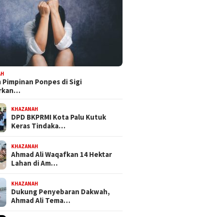
 III DPRD Sulteng
Dapat Mandat PKB, H Nanang
Bapempe
ke PT CPM, Isu
Persiapkan Diri Hadapi
Tetapka
maran hingga
Pilwalkot Palu 2029
Inisiati
busi PAD Jadi Sorotan
Propem
AH
Pimpinan Ponpes di Sigi
orkan…
KHAZANAH
DPD BKPRMI Kota Palu Kutuk
Keras Tindaka…
KHAZANAH
Ahmad Ali Waqafkan 14 Hektar
Lahan di Am…
KHAZANAH
Dukung Penyebaran Dakwah,
Ahmad Ali Tema…