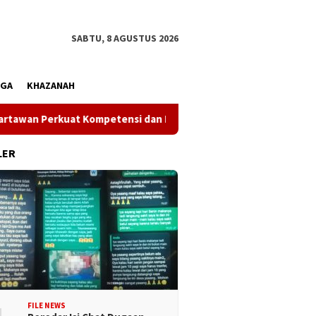
SABTU, 8 AGUSTUS 2026
AGA
KHAZANAH
erkuat Kompetensi dan Integritas di Era Digital
Wakil 
LER
FILE NEWS