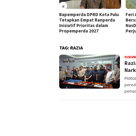
«
at Mandat PKB, H Nanang
Bapemperda DPRD Kota Palu
Feri 
siapkan Diri Hadapi
Tetapkan Empat Ranperda
Bers
walkot Palu 2029
Inisiatif Prioritas dalam
NasD
Propemperda 2027
Perj
TAG:
RAZIA
HUKUM
Razi
Nar
PARIG
pereda
pemas