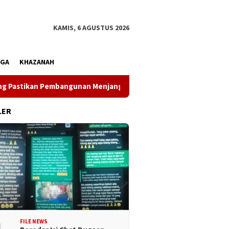
KAMIS, 6 AGUSTUS 2026
AGA
KHAZANAH
ikan Pembangunan Menjangkau Pelosok
Dinsos Kota Palu
LER
FILE NEWS