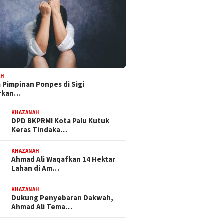
ulteng
Dapat Mandat PKB, H Nanang
Bapemperda DPRD 
 Isu
Persiapkan Diri Hadapi
Tetapkan Empat R
ga
Pilwalkot Palu 2029
Inisiatif Prioritas 
adi Sorotan
Propemperda 2027
AH
Pimpinan Ponpes di Sigi
orkan…
KHAZANAH
DPD BKPRMI Kota Palu Kutuk
Keras Tindaka…
KHAZANAH
Ahmad Ali Waqafkan 14 Hektar
Lahan di Am…
KHAZANAH
Dukung Penyebaran Dakwah,
Ahmad Ali Tema…