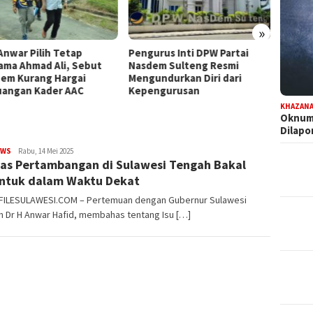
»
h Tetap
Pengurus Inti DPW Partai
Komisi III DPRD S
Ali, Sebut
Nasdem Sulteng Resmi
Turun ke PT CPM,
Hargai
Mengundurkan Diri dari
Pencemaran hing
er AAC
Kepengurusan
Kontribusi PAD J
KHAZAN
Oknum 
Dilap
EWS
FILESULAWESI
Rabu, 14 Mei 2025
as Pertambangan di Sulawesi Tengah Bakal
ntuk dalam Waktu Dekat
 FILESULAWESI.COM – Pertemuan dengan Gubernur Sulawesi
h Dr H Anwar Hafid, membahas tentang Isu […]