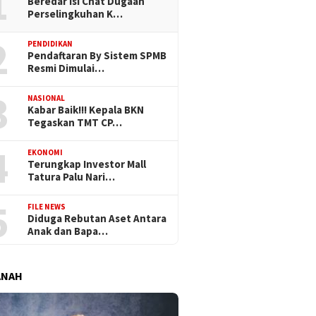
1
Beredar Isi Chat Dugaan
Perselingkuhan K…
2
PENDIDIKAN
Pendaftaran By Sistem SPMB
Resmi Dimulai…
3
NASIONAL
Kabar Baik!!! Kepala BKN
Tegaskan TMT CP…
4
EKONOMI
Terungkap Investor Mall
Tatura Palu Nari…
5
FILE NEWS
Diduga Rebutan Aset Antara
Anak dan Bapa…
ANAH