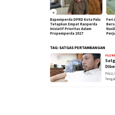
«
 PKB, H Nanang
Bapemperda DPRD Kota Palu
Feri Anwar Pili
i Hadapi
Tetapkan Empat Ranperda
Bersama Ahmad 
 2029
Inisiatif Prioritas dalam
NasDem Kurang 
Propemperda 2027
Perjuangan Kad
TAG:
SATGAS PERTAMBANGAN
FILE N
Satg
Dibe
PALU,
Tenga