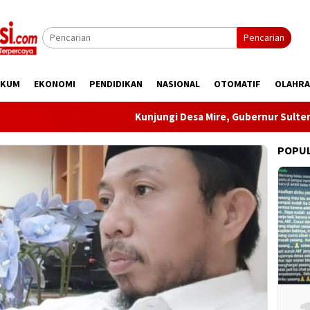
Pencarian
UKUM
EKONOMI
PENDIDIKAN
NASIONAL
OTOMATIF
OLAHR
Kunjungi Desa Mire, Gubernur Sulteng Past
POPU