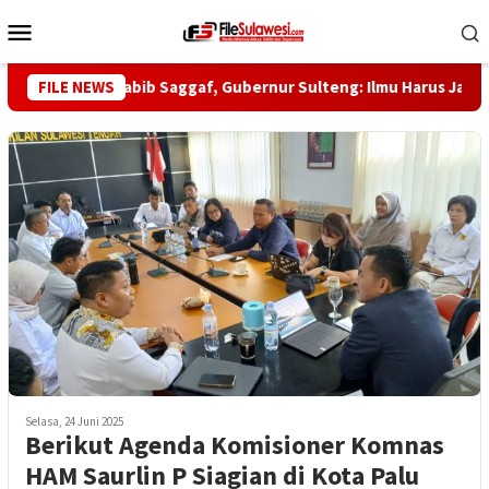
Loncat
Menu
ke
Mobile
konten
Haul ke-5 Habib Saggaf, Gubernur Sulteng: Ilmu Harus Jadi Pang
FILE NEWS
Selasa, 24 Juni 2025
Berikut Agenda Komisioner Komnas
HAM Saurlin P Siagian di Kota Palu