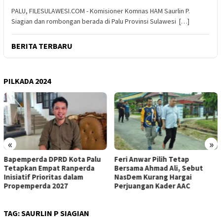
PALU, FILESULAWESI.COM - Komisioner Komnas HAM Saurlin P.
Siagian dan rombongan berada di Palu Provinsi Sulawesi […]
BERITA TERBARU
PILKADA 2024
«
»
u
Feri Anwar Pilih Tetap
Pengurus Inti DPW Partai
Bersama Ahmad Ali, Sebut
Nasdem Sulteng Resmi
NasDem Kurang Hargai
Mengundurkan Diri dari
Perjuangan Kader AAC
Kepengurusan
TAG:
SAURLIN P SIAGIAN