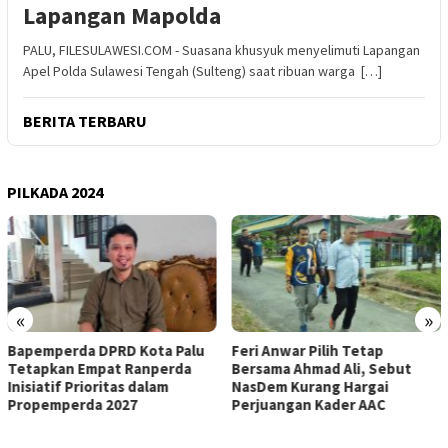
Lapangan Mapolda
PALU, FILESULAWESI.COM - Suasana khusyuk menyelimuti Lapangan
Apel Polda Sulawesi Tengah (Sulteng) saat ribuan warga […]
BERITA TERBARU
PILKADA 2024
«
»
Bapemperda DPRD Kota Palu
Feri Anwar Pilih Tetap
Tetapkan Empat Ranperda
Bersama Ahmad Ali, Sebut
Inisiatif Prioritas dalam
NasDem Kurang Hargai
Propemperda 2027
Perjuangan Kader AAC