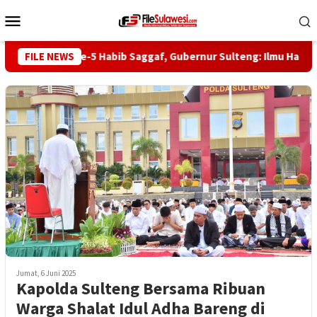
Loncat
Menu
ke
Mobile
konten
FILE NEWS
Haul ke-5 Habib Saggaf, Gubernur Sulteng: Ilmu Harus Jad
Jumat, 6 Juni 2025
Kapolda Sulteng Bersama Ribuan
Warga Shalat Idul Adha Bareng di