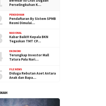
1
Beredar Isi Chat Dugaan
Perselingkuhan K…
2
PENDIDIKAN
Pendaftaran By Sistem SPMB
Resmi Dimulai…
3
NASIONAL
Kabar Baik!!! Kepala BKN
Tegaskan TMT CP…
4
EKONOMI
Terungkap Investor Mall
Tatura Palu Nari…
5
FILE NEWS
Diduga Rebutan Aset Antara
Anak dan Bapa…
ANAH