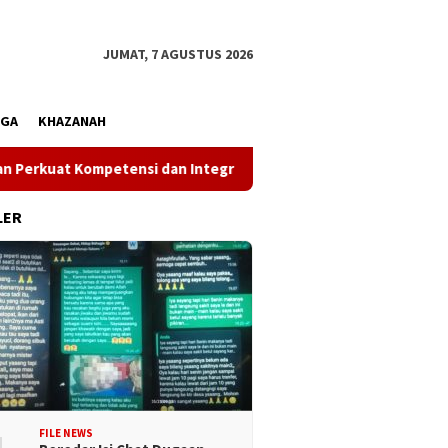
JUMAT, 7 AGUSTUS 2026
AGA
KHAZANAH
 Kompetensi dan Integritas di Era Digital
Wakil Gubernu
LER
FILE NEWS