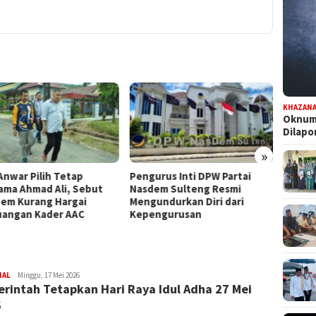
KHAZAN
Oknum 
Dilap
»
gurus Inti DPW Partai
Komisi III DPRD Sulteng
Dapa
sdem Sulteng Resmi
Turun ke PT CPM, Isu
Pers
gundurkan Diri dari
Pencemaran hingga
Pilwa
pengurusan
Kontribusi PAD Jadi Sorotan
NAL
FILESULAWESI
Minggu, 17 Mei 2026
rintah Tetapkan Hari Raya Idul Adha 27 Mei
6