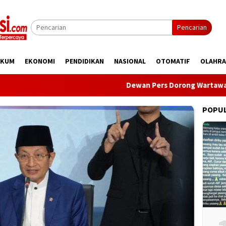
Pencarian
UKUM
EKONOMI
PENDIDIKAN
NASIONAL
OTOMATIF
OLAHR
Dewan Pers Dorong Wartawan Perkuat
POPU