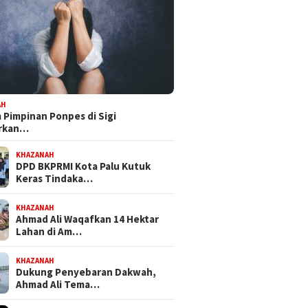
AH
Pimpinan Ponpes di Sigi
orkan…
KHAZANAH
DPD BKPRMI Kota Palu Kutuk
t Mandat PKB, H Nanang
Bapemperda DPRD Kota Palu
Feri A
Keras Tindaka…
iapkan Diri Hadapi
Tetapkan Empat Ranperda
Bersam
lkot Palu 2029
Inisiatif Prioritas dalam
NasDe
Propemperda 2027
Perju
KHAZANAH
Ahmad Ali Waqafkan 14 Hektar
Lahan di Am…
KHAZANAH
Dukung Penyebaran Dakwah,
Ahmad Ali Tema…