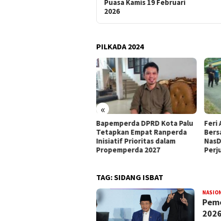
Puasa Kamis 19 Februari
2026
PILKADA 2024
«
apemperda DPRD Kota Palu
Feri Anwar Pilih Tetap
Pen
etapkan Empat Ranperda
Bersama Ahmad Ali, Sebut
Na
nisiatif Prioritas dalam
NasDem Kurang Hargai
Men
ropemperda 2027
Perjuangan Kader AAC
Ke
TAG:
SIDANG ISBAT
NASIO
Peme
202