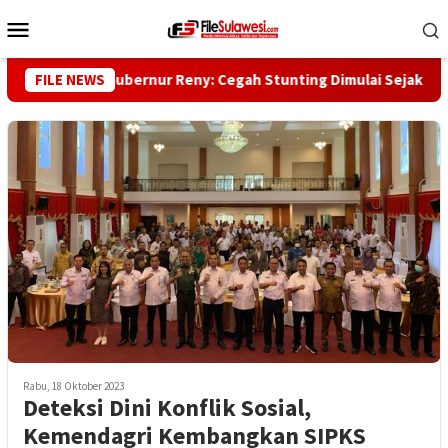
Loncat
Menu
ke
Mobile
konten
Wakil Gubernur Reny: Cegah Stunting Dimulai Sejak Pra Nika
FILE NEWS
Rabu, 18 Oktober 2023
Deteksi Dini Konflik Sosial,
Kemendagri Kembangkan SIPKS