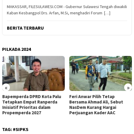
MAKASSAR, FILESULAWESI.COM - Gubernur Sulawesi Tengah diwakili
Kaban Kesbangpol Drs. Arfan, M.Si, menghadiri Forum […]
BERITA TERBARU
PILKADA 2024
«
»
Bapemperda DPRD Kota Palu
Feri Anwar Pilih Tetap
Tetapkan Empat Ranperda
Bersama Ahmad Ali, Sebut
Inisiatif Prioritas dalam
NasDem Kurang Hargai
Propemperda 2027
Perjuangan Kader AAC
TAG:
#SIPKS