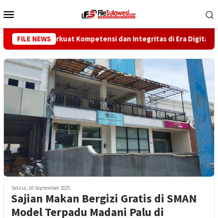
Loncat
Menu
ke
Mobile
konten
rtawan Perkuat Kompetensi dan Integritas di Era Digital
FILE NEWS
Selasa, 16 September 2025
Sajian Makan Bergizi Gratis di SMAN
Model Terpadu Madani Palu di