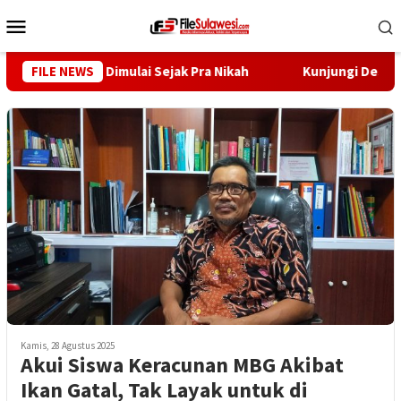
Loncat
Menu
ke
Mobile
konten
ah Stunting Dimulai Sejak Pra Nikah
FILE NEWS
Kunjungi Desa Mire
Kamis, 28 Agustus 2025
Akui Siswa Keracunan MBG Akibat
Ikan Gatal, Tak Layak untuk di