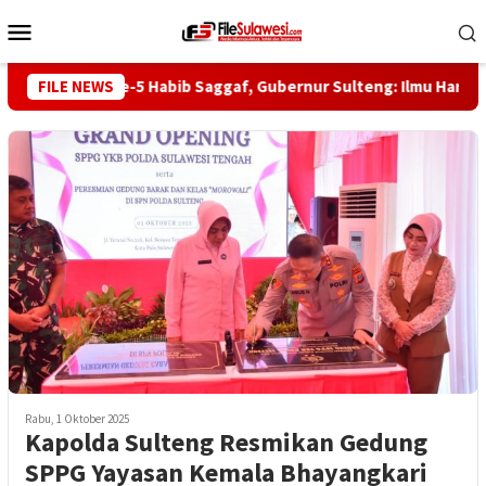
Loncat
Menu
ke
Mobile
konten
Haul ke-5 Habib Saggaf, Gubernur Sulteng: Ilmu Harus Jadi
FILE NEWS
Rabu, 1 Oktober 2025
Kapolda Sulteng Resmikan Gedung
SPPG Yayasan Kemala Bhayangkari