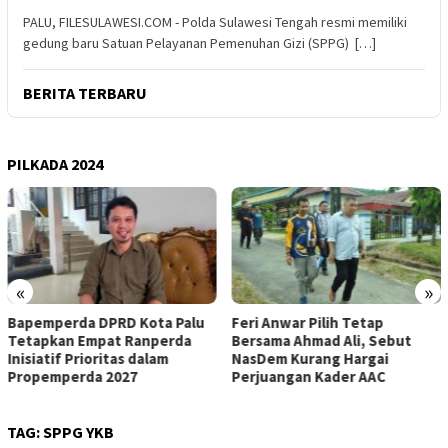
PALU, FILESULAWESI.COM - Polda Sulawesi Tengah resmi memiliki
gedung baru Satuan Pelayanan Pemenuhan Gizi (SPPG) […]
BERITA TERBARU
PILKADA 2024
«
»
Bapemperda DPRD Kota Palu
Feri Anwar Pilih Tetap
Tetapkan Empat Ranperda
Bersama Ahmad Ali, Sebut
Inisiatif Prioritas dalam
NasDem Kurang Hargai
Propemperda 2027
Perjuangan Kader AAC
TAG:
SPPG YKB