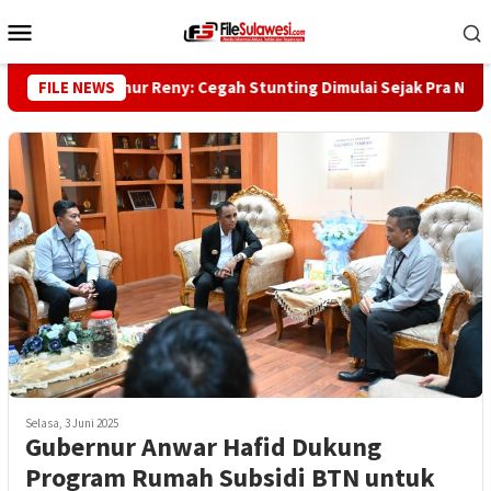
Loncat
Menu
ke
Mobile
konten
kil Gubernur Reny: Cegah Stunting Dimulai Sejak Pra Nikah
FILE NEWS
Selasa, 3 Juni 2025
Gubernur Anwar Hafid Dukung
Program Rumah Subsidi BTN untuk