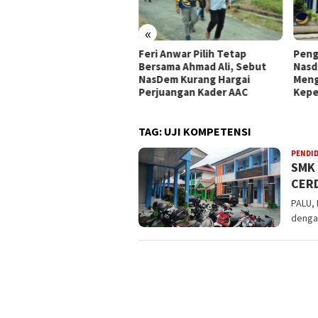
«
pemperda DPRD Kota Palu
Feri Anwar Pilih Tetap
Peng
tapkan Empat Ranperda
Bersama Ahmad Ali, Sebut
Nasd
siatif Prioritas dalam
NasDem Kurang Hargai
Meng
opemperda 2027
Perjuangan Kader AAC
Kepe
TAG:
UJI KOMPETENSI
PENDI
SMK 
CERD
PALU, 
denga