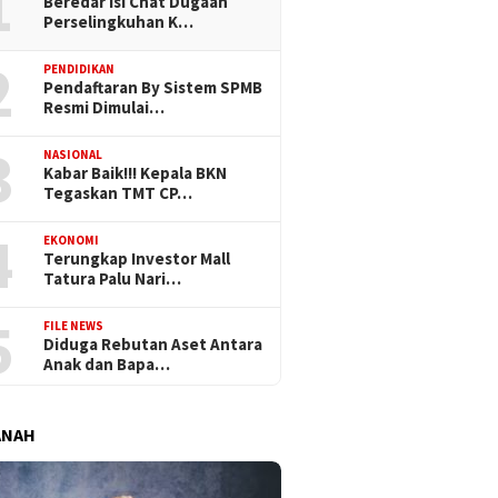
1
Beredar Isi Chat Dugaan
Perselingkuhan K…
2
PENDIDIKAN
Pendaftaran By Sistem SPMB
Resmi Dimulai…
3
NASIONAL
Kabar Baik!!! Kepala BKN
Tegaskan TMT CP…
4
EKONOMI
Terungkap Investor Mall
Tatura Palu Nari…
5
FILE NEWS
Diduga Rebutan Aset Antara
Anak dan Bapa…
ANAH