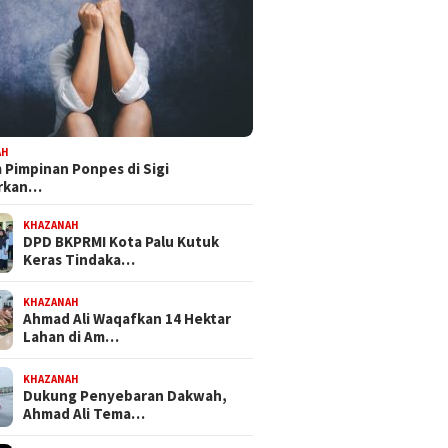
 Mandat PKB, H Nanang
Bapemperda DPRD Kota Palu
Feri Anw
pkan Diri Hadapi
Tetapkan Empat Ranperda
Bersama
kot Palu 2029
Inisiatif Prioritas dalam
NasDem 
Propemperda 2027
Perjuan
AH
Pimpinan Ponpes di Sigi
orkan…
KHAZANAH
DPD BKPRMI Kota Palu Kutuk
Keras Tindaka…
KHAZANAH
Ahmad Ali Waqafkan 14 Hektar
Lahan di Am…
KHAZANAH
Dukung Penyebaran Dakwah,
Ahmad Ali Tema…