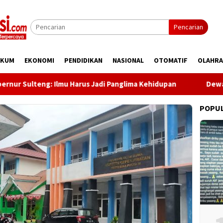
Pencarian
UKUM
EKONOMI
PENDIDIKAN
NASIONAL
OTOMATIF
OLAHR
ulteng: Ilmu Harus Jadi Panglima Kehidupan
Dewan Pers 
POPU