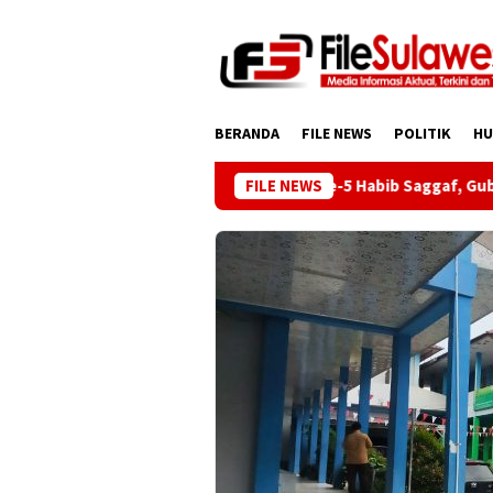
Loncat
ke
konten
BERANDA
FILE NEWS
POLITIK
H
Haul ke-5 Habib Saggaf, Gubernur S
FILE NEWS