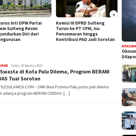
»
urus Inti DPW Partai
Komisi III DPRD Sulteng
Dapat
em Sulteng Resmi
Turun ke PT CPM, Isu
Persia
undurkan Diri dari
Pencemaran hingga
Pilwal
ngurusan
Kontribusi PAD Jadi Sorotan
KHAZAN
Oknum 
Dilap
DIKAN
FILESULAWESI
Sabtu, 30 Agustus 2025
Swasta di Kota Palu Dilema, Program BERANI
AS Tuai Sorotan
FILESULAWESI.COM – SMK Bina Potensi Palu justru jadi dilema
n adanya program BERANI CERDAS. […]