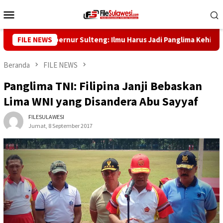
Loncat
Menu
ke
Mobile
konten
aggaf, Gubernur Sulteng: Ilmu Harus Jadi Panglima Kehidupan
FILE NEWS
Beranda
FILE NEWS
Panglima TNI: Filipina Janji Bebaskan
Lima WNI yang Disandera Abu Sayyaf
FILESULAWESI
Jumat, 8 September 2017