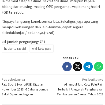
Ia meminta Kepala dinas, sekretaris dinas, maupun kepala
bidang dari masing-masing OPD pengampu wajib menghadiri
FGD tersebut.
“Supaya langsung konek semua kita. Sekaligus juga apa yang
menjadi kekurangan dan lain-lainnya, dapat segera
ditindaklanjuti,” tekannya.(*/zal)
jumlah pengunjung:
781
hadianto rasyid
wali kota palu
SEBARKAN
Navigasi
Pos sebelumnya
Pos berikutnya
Palu Sport Event (PSE) Digelar
Alhamdulillah, Kota Palu Raih
pos
November 2023, 6 Cabang Lomba
Terbaik II Anugerah Penghargaan
Bakal Dipertandingkan
Pembangunan Daerah Tahun 2023