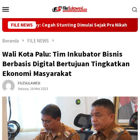
Loncat
Menu
ke
Mobile
konten
rnur Reny: Cegah Stunting Dimulai Sejak Pra Nikah
FILE NEWS
Kunju
Beranda
FILE NEWS
Wali Kota Palu: Tim Inkubator Bisnis
Berbasis Digital Bertujuan Tingkatkan
Ekonomi Masyarakat
FILESULAWESI
Selasa, 16 Mei 2023