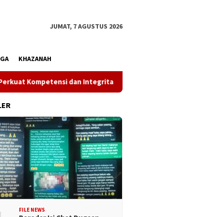
JUMAT, 7 AGUSTUS 2026
AGA
KHAZANAH
ensi dan Integritas di Era Digital
Wakil Gubernur Reny
LER
FILE NEWS