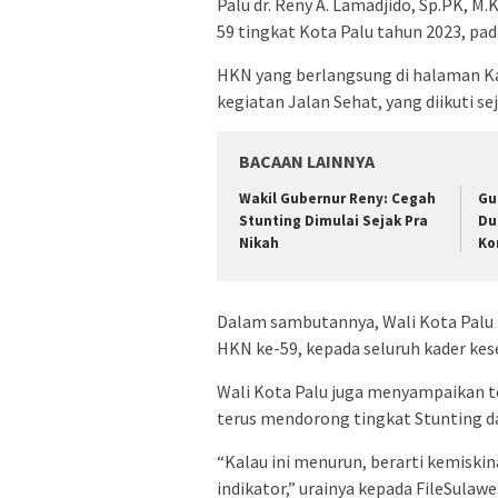
Palu dr. Reny A. Lamadjido, Sp.PK, M
59 tingkat Kota Palu tahun 2023, pa
HKN yang berlangsung di halaman Ka
kegiatan Jalan Sehat, yang diikuti s
BACAAN LAINNYA
Wakil Gubernur Reny: Cegah
Gu
Stunting Dimulai Sejak Pra
Du
Nikah
Ko
Dalam sambutannya, Wali Kota Palu
HKN ke-59, kepada seluruh kader kese
Wali Kota Palu juga menyampaikan te
terus mendorong tingkat Stunting da
“Kalau ini menurun, berarti kemiskin
indikator,” urainya kepada FileSulawe