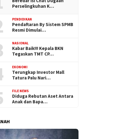
1
Beredar Isi Chat Dugaan
Perselingkuhan K…
2
PENDIDIKAN
Pendaftaran By Sistem SPMB
Resmi Dimulai…
3
NASIONAL
Kabar Baik!!! Kepala BKN
Tegaskan TMT CP…
4
EKONOMI
Terungkap Investor Mall
Tatura Palu Nari…
5
FILE NEWS
Diduga Rebutan Aset Antara
Anak dan Bapa…
ANAH