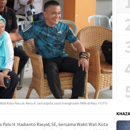
Wali Kota Palu dr. Reny A. lamadjido, saat menghadiri HKN di Palu. FOTO :
KHAZ
Palu H. Hadianto Rasyid, SE, bersama Wakil Wali Kota