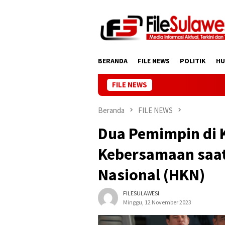
Loncat
ke
konten
BERANDA
FILE NEWS
POLITIK
H
FILE NEWS
Beranda
FILE NEWS
Dua Pemimpin di 
Kebersamaan saat
Nasional (HKN)
FILESULAWESI
Minggu, 12 November 2023