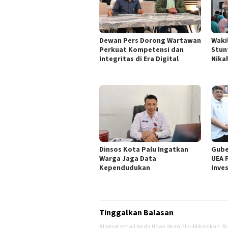
Dewan Pers Dorong Wartawan
Waki
Perkuat Kompetensi dan
Stun
Integritas di Era Digital
Nika
Dinsos Kota Palu Ingatkan
Gube
Warga Jaga Data
UEA 
Kependudukan
Inve
Tinggalkan Balasan
Alamat email Anda tidak akan dipublikasikan.
Ru