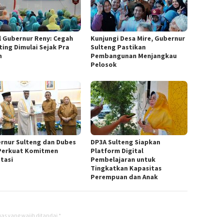
l Gubernur Reny: Cegah
Kunjungi Desa Mire, Gubernur
ting Dimulai Sejak Pra
Sulteng Pastikan
h
Pembangunan Menjangkau
Pelosok
rnur Sulteng dan Dubes
DP3A Sulteng Siapkan
Perkuat Komitmen
Platform Digital
stasi
Pembelajaran untuk
Tingkatkan Kapasitas
Perempuan dan Anak
as yang wajib ditandai
*