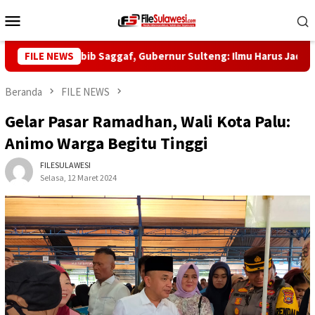
Loncat
Menu
ke
Mobile
konten
ke-5 Habib Saggaf, Gubernur Sulteng: Ilmu Harus Jadi Panglima K
FILE NEWS
Beranda
FILE NEWS
Gelar Pasar Ramadhan, Wali Kota Palu:
Animo Warga Begitu Tinggi
FILESULAWESI
Selasa, 12 Maret 2024