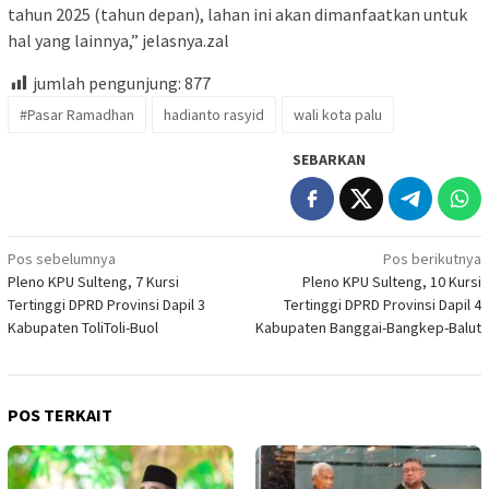
tahun 2025 (tahun depan), lahan ini akan dimanfaatkan untuk
hal yang lainnya,” jelasnya.zal
jumlah pengunjung:
877
#Pasar Ramadhan
hadianto rasyid
wali kota palu
SEBARKAN
Navigasi
Pos sebelumnya
Pos berikutnya
Pleno KPU Sulteng, 7 Kursi
Pleno KPU Sulteng, 10 Kursi
pos
Tertinggi DPRD Provinsi Dapil 3
Tertinggi DPRD Provinsi Dapil 4
Kabupaten ToliToli-Buol
Kabupaten Banggai-Bangkep-Balut
POS TERKAIT