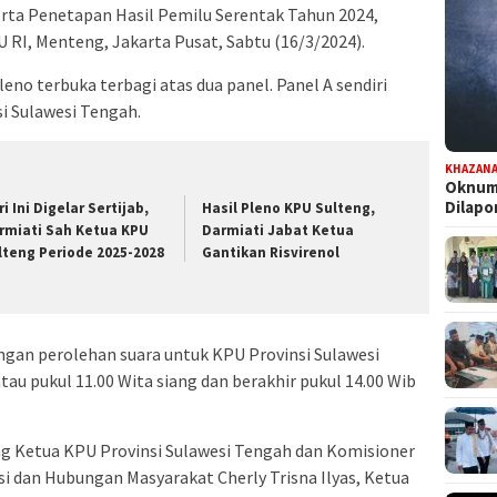
erta Penetapan Hasil Pemilu Serentak Tahun 2024,
 RI, Menteng, Jakarta Pusat, Sabtu (16/3/2024).
pleno terbuka terbagi atas dua panel. Panel A sendiri
si Sulawesi Tengah.
KHAZAN
Oknum 
Dilap
i Ini Digelar Sertijab,
Hasil Pleno KPU Sulteng,
rmiati Sah Ketua KPU
Darmiati Jabat Ketua
lteng Periode 2025-2028
Gantikan Risvirenol
ungan perolehan suara untuk KPU Provinsi Sulawesi
tau pukul 11.00 Wita siang dan berakhir pukul 14.00 Wib
ng Ketua KPU Provinsi Sulawesi Tengah dan Komisioner
si dan Hubungan Masyarakat Cherly Trisna Ilyas, Ketua