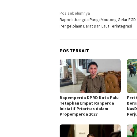
Navigasi
Pos sebelumnya
Bappelitbangda Parigi Moutong Gelar FGD
pos
Pengelolaan Darat Dan Laut Terintegrasi
POS TERKAIT
Bapemperda DPRD Kota Palu
Feri
Tetapkan Empat Ranperda
Bers
Inisiatif Prioritas dalam
NasD
Propemperda 2027
Perj