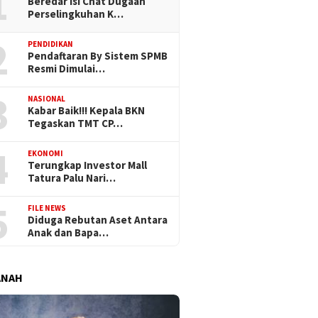
1
Beredar Isi Chat Dugaan
Perselingkuhan K…
2
PENDIDIKAN
Pendaftaran By Sistem SPMB
Resmi Dimulai…
3
NASIONAL
Kabar Baik!!! Kepala BKN
Tegaskan TMT CP…
4
EKONOMI
Terungkap Investor Mall
Tatura Palu Nari…
5
FILE NEWS
Diduga Rebutan Aset Antara
Anak dan Bapa…
ANAH