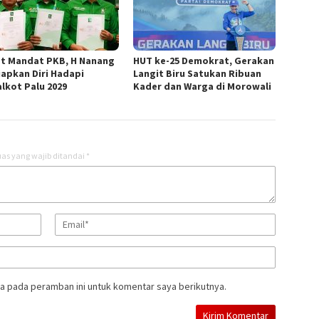
t Mandat PKB, H Nanang
HUT ke-25 Demokrat, Gerakan
iapkan Diri Hadapi
Langit Biru Satukan Ribuan
alkot Palu 2029
Kader dan Warga di Morowali
as yang wajib ditandai
*
a pada peramban ini untuk komentar saya berikutnya.