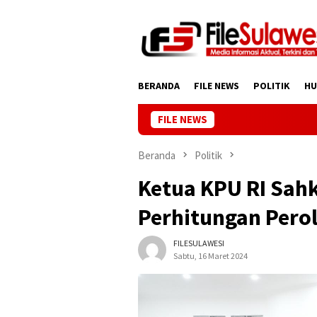
Loncat
ke
konten
BERANDA
FILE NEWS
POLITIK
H
FILE NEWS
Beranda
Politik
Ketua KPU RI Sahk
Perhitungan Pero
FILESULAWESI
Sabtu, 16 Maret 2024