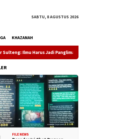
SABTU, 8 AGUSTUS 2026
AGA
KHAZANAH
Ilmu Harus Jadi Panglima Kehidupan
Dewan Pers Dorong Wa
LER
FILE NEWS