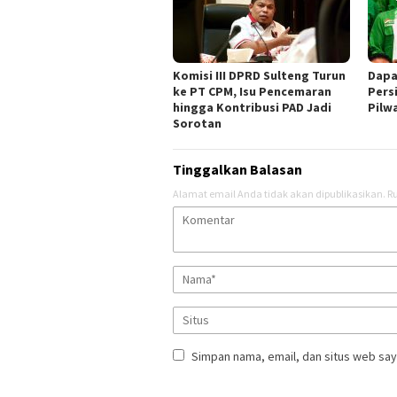
Komisi III DPRD Sulteng Turun
Dapa
ke PT CPM, Isu Pencemaran
Pers
hingga Kontribusi PAD Jadi
Pilw
Sorotan
Tinggalkan Balasan
Alamat email Anda tidak akan dipublikasikan.
Ru
Simpan nama, email, dan situs web say