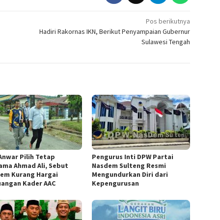
Pos berikutnya
Hadiri Rakornas IKN, Berikut Penyampaian Gubernur
Sulawesi Tengah
 Anwar Pilih Tetap
Pengurus Inti DPW Partai
ama Ahmad Ali, Sebut
Nasdem Sulteng Resmi
em Kurang Hargai
Mengundurkan Diri dari
uangan Kader AAC
Kepengurusan