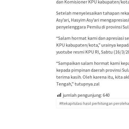
dan Komisioner KPU kabupaten/kota,
Setelah menyelesaikan tahapan reka
Asy’ari, Hasyim Asy’ari mengapresias
penyelenggara Pemilu di provinsi Su
“Salam hormat kami dan apresiasi se
KPU kabupaten/kota,” urainya kepada
yuotube resmi KPU RI, Sabtu (16/3/20
“Sampaikan salam hormat kami kepa
kepada pimpinan daerah provinsi Su
terima kasih. Oleh karena itu, kita ak
Tengah,” tutupnya.zal
jumlah pengunjung:
640
#Rekapitulasi hasil perhitungan peroleh