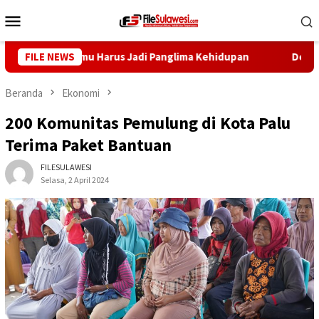
Loncat
Menu
ke
Mobile
konten
ulteng: Ilmu Harus Jadi Panglima Kehidupan
FILE NEWS
Dewan Pers D
Beranda
Ekonomi
200 Komunitas Pemulung di Kota Palu
Terima Paket Bantuan
FILESULAWESI
Selasa, 2 April 2024