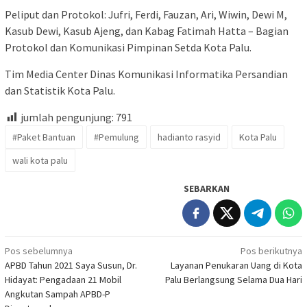
Peliput dan Protokol: Jufri, Ferdi, Fauzan, Ari, Wiwin, Dewi M,
Kasub Dewi, Kasub Ajeng, dan Kabag Fatimah Hatta – Bagian
Protokol dan Komunikasi Pimpinan Setda Kota Palu.
Tim Media Center Dinas Komunikasi Informatika Persandian
dan Statistik Kota Palu.
jumlah pengunjung:
791
#Paket Bantuan
#Pemulung
hadianto rasyid
Kota Palu
wali kota palu
SEBARKAN
Navigasi
Pos sebelumnya
Pos berikutnya
APBD Tahun 2021 Saya Susun, Dr.
Layanan Penukaran Uang di Kota
pos
Hidayat: Pengadaan 21 Mobil
Palu Berlangsung Selama Dua Hari
Angkutan Sampah APBD-P