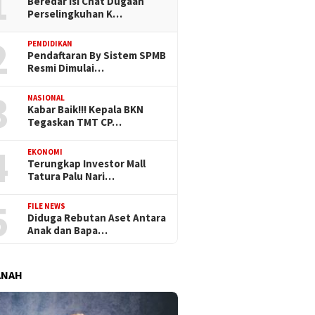
1
Beredar Isi Chat Dugaan
Perselingkuhan K…
2
PENDIDIKAN
Pendaftaran By Sistem SPMB
Resmi Dimulai…
3
NASIONAL
Kabar Baik!!! Kepala BKN
Tegaskan TMT CP…
4
EKONOMI
Terungkap Investor Mall
Tatura Palu Nari…
5
FILE NEWS
Diduga Rebutan Aset Antara
Anak dan Bapa…
ANAH