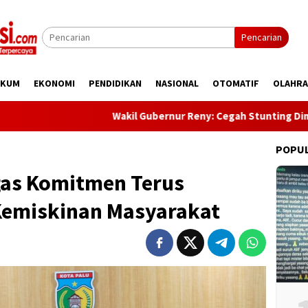
Pencarian
UKUM
EKONOMI
PENDIDIKAN
NASIONAL
OTOMATIF
OLAHR
Wakil Gubernur Reny: Cegah Stunting Dimulai Sejak Pr
POPU
egas Komitmen Terus
Kemiskinan Masyarakat