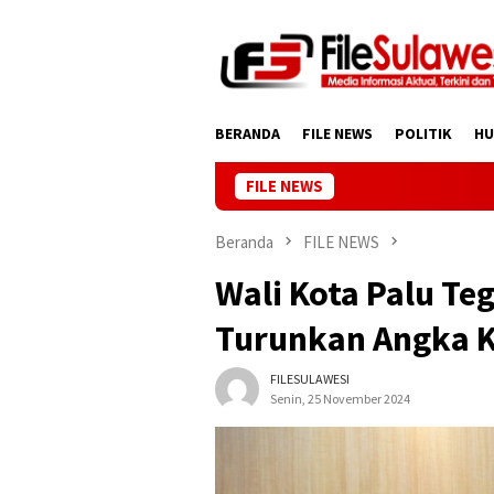
Loncat
ke
konten
BERANDA
FILE NEWS
POLITIK
H
FILE NEWS
Beranda
FILE NEWS
Wali Kota Palu T
Turunkan Angka 
FILESULAWESI
Senin, 25 November 2024