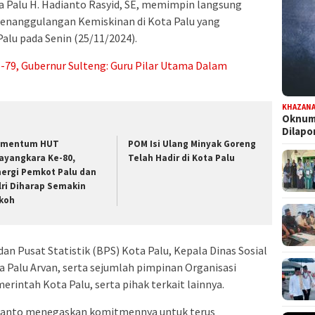
 Palu H. Hadianto Rasyid, SE, memimpin langsung
Penanggulangan Kemiskinan di Kota Palu yang
alu pada Senin (25/11/2024).
79, Gubernur Sulteng: Guru Pilar Utama Dalam
KHAZAN
Oknum 
Dilap
mentum HUT
POM Isi Ulang Minyak Goreng
ayangkara Ke-80,
Telah Hadir di Kota Palu
nergi Pemkot Palu dan
lri Diharap Semakin
koh
dan Pusat Statistik (BPS) Kota Palu, Kepala Dinas Sosial
a Palu Arvan, serta sejumlah pimpinan Organisasi
rintah Kota Palu, serta pihak terkait lainnya.
ianto menegaskan komitmennya untuk terus