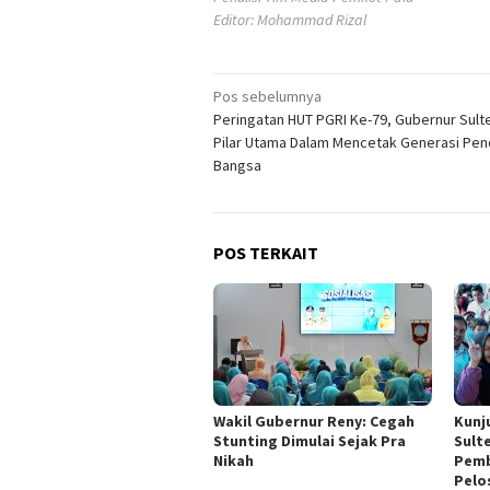
Editor: Mohammad Rizal
Navigasi
Pos sebelumnya
Peringatan HUT PGRI Ke-79, Gubernur Sult
pos
Pilar Utama Dalam Mencetak Generasi Pen
Bangsa
POS TERKAIT
Wakil Gubernur Reny: Cegah
Kunj
Stunting Dimulai Sejak Pra
Sult
Nikah
Pemb
Pelo