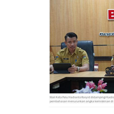
Wali Kota Palu Hadianto Rasyid didampingi Kadis 
pembahasan menurunkan angka kemiskinan di ko