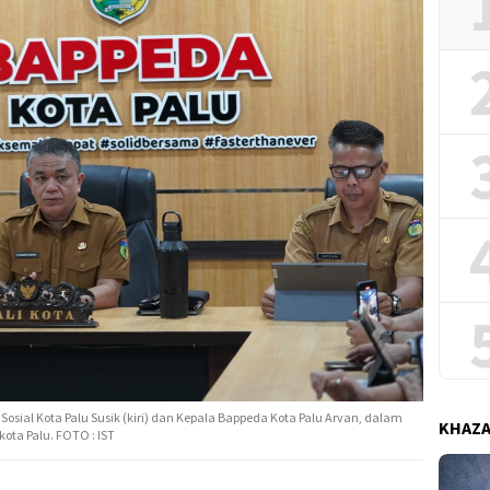
Sosial Kota Palu Susik (kiri) dan Kepala Bappeda Kota Palu Arvan, dalam
KHAZ
ta Palu. FOTO : IST