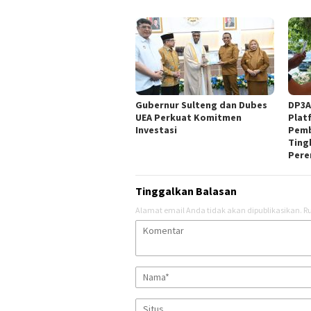
Gubernur Sulteng dan Dubes
DP3A
UEA Perkuat Komitmen
Plat
Investasi
Pemb
Ting
Pere
Tinggalkan Balasan
Alamat email Anda tidak akan dipublikasikan.
Ru