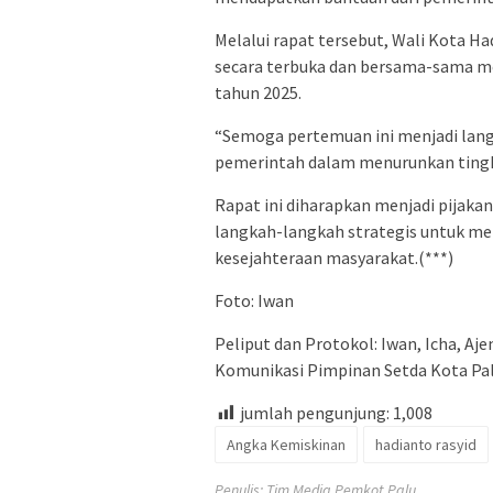
Melalui rapat tersebut, Wali Kota Ha
secara terbuka dan bersama-sama 
tahun 2025.
“Semoga pertemuan ini menjadi la
pemerintah dalam menurunkan tingkat
Rapat ini diharapkan menjadi pijak
langkah-langkah strategis untuk m
kesejahteraan masyarakat.(***)
Foto: Iwan
Peliput dan Protokol: Iwan, Icha, A
Komunikasi Pimpinan Setda Kota Pal
jumlah pengunjung:
1,008
Angka Kemiskinan
hadianto rasyid
Penulis: Tim Media Pemkot Palu