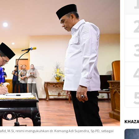
KHAZ
afid, M.Si, resmi mengukuhkan dr. Komang Adi Sujendra, Sp.PD, sebagai