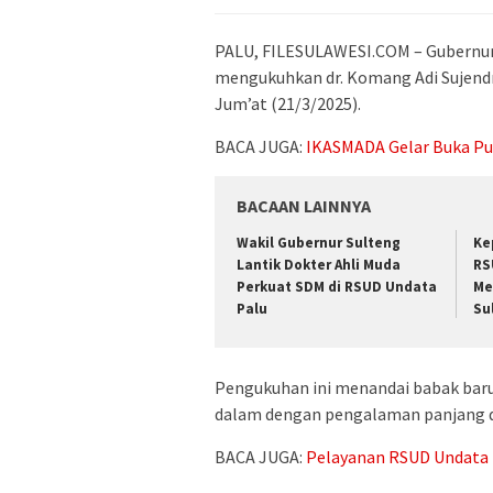
PALU, FILESULAWESI.COM – Gubernur P
mengukuhkan dr. Komang Adi Sujendra
Jum’at (21/3/2025).
BACA JUGA:
IKASMADA Gelar Buka Pu
BACAAN LAINNYA
Wakil Gubernur Sulteng
Ke
Lantik Dokter Ahli Muda
RS
Perkuat SDM di RSUD Undata
Me
Palu
Su
Pengukuhan ini menandai babak baru 
dalam dengan pengalaman panjang d
BACA JUGA:
Pelayanan RSUD Undata Pa