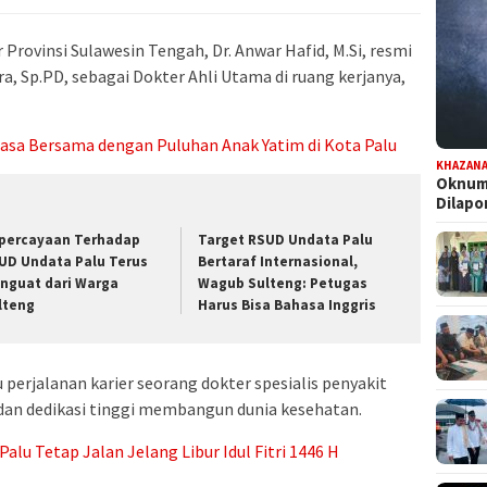
rovinsi Sulawesin Tengah, Dr. Anwar Hafid, M.Si, resmi
, Sp.PD, sebagai Dokter Ahli Utama di ruang kerjanya,
asa Bersama dengan Puluhan Anak Yatim di Kota Palu
KHAZAN
Oknum 
Dilap
percayaan Terhadap
Target RSUD Undata Palu
UD Undata Palu Terus
Bertaraf Internasional,
nguat dari Warga
Wagub Sulteng: Petugas
lteng
Harus Bisa Bahasa Inggris
perjalanan karier seorang dokter spesialis penyakit
an dedikasi tinggi membangun dunia kesehatan.
lu Tetap Jalan Jelang Libur Idul Fitri 1446 H