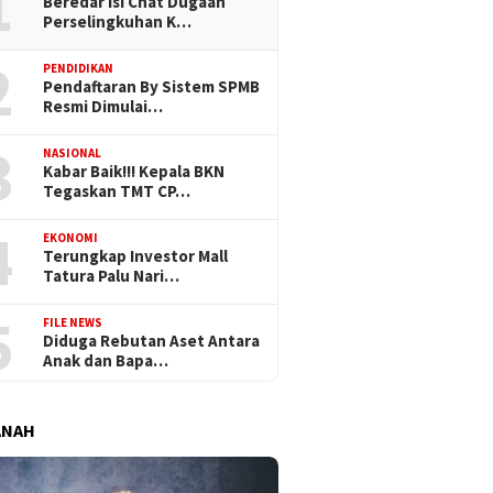
1
Beredar Isi Chat Dugaan
Perselingkuhan K…
2
PENDIDIKAN
Pendaftaran By Sistem SPMB
Resmi Dimulai…
3
NASIONAL
Kabar Baik!!! Kepala BKN
Tegaskan TMT CP…
4
EKONOMI
Terungkap Investor Mall
Tatura Palu Nari…
5
FILE NEWS
Diduga Rebutan Aset Antara
Anak dan Bapa…
ANAH