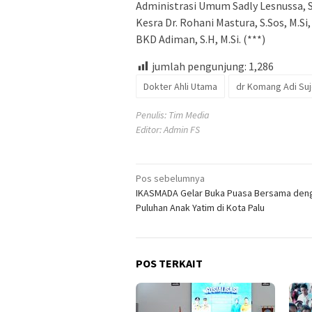
Administrasi Umum Sadly Lesnussa, S
Kesra Dr. Rohani Mastura, S.Sos, M.Si
BKD Adiman, S.H, M.Si. (***)
jumlah pengunjung:
1,286
Dokter Ahli Utama
dr Komang Adi Su
Penulis: Tim Media
Editor: Admin FS
Navigasi
Pos sebelumnya
IKASMADA Gelar Buka Puasa Bersama den
pos
Puluhan Anak Yatim di Kota Palu
POS TERKAIT