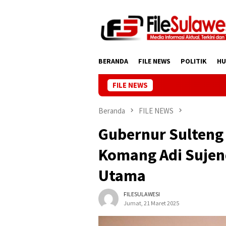
Loncat
ke
konten
BERANDA
FILE NEWS
POLITIK
H
FILE NEWS
Wakil Gub
Beranda
FILE NEWS
Gubernur Sulteng
Komang Adi Sujend
Utama
FILESULAWESI
Jumat, 21 Maret 2025