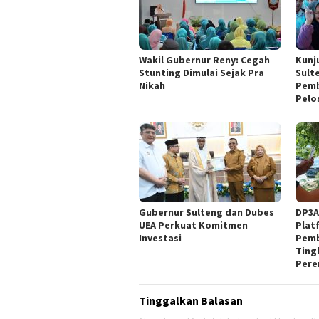
Wakil Gubernur Reny: Cegah
Kunj
Stunting Dimulai Sejak Pra
Sult
Nikah
Pemb
Pelo
Gubernur Sulteng dan Dubes
DP3A
UEA Perkuat Komitmen
Plat
Investasi
Pemb
Ting
Pere
Tinggalkan Balasan