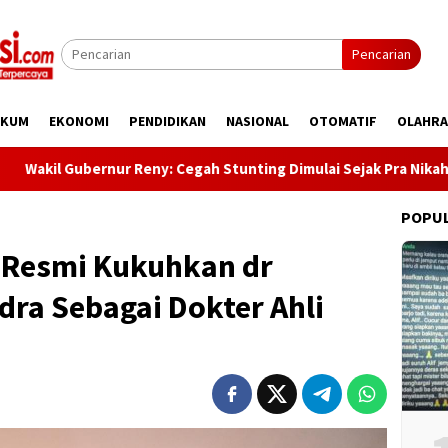
Pencarian
UKUM
EKONOMI
PENDIDIKAN
NASIONAL
OTOMATIF
OLAHR
ernur Reny: Cegah Stunting Dimulai Sejak Pra Nikah
Kun
POPU
 Resmi Kukuhkan dr
ra Sebagai Dokter Ahli