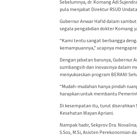
Sebelumnya, dr. Komang Adi Sujendr
pula menjabat Direktur RSUD Undata
Gubernur Anwar Hafid dalam sambut
segala pengabdian dokter Komang y
“Kami tentu sangat berbangga deng
kemampuannya,” ucapnya mengapres
Dengan jabatan barunya, Gubernur A
sumbangsih dan inovasinya dalam 
menyukseskan program BERANI Seha
“Mudah-mudahan hanya pindah ruang
harapkan untuk membantu Pemerint
Di kesempatan itu, turut diserahkan 
Kesehatan Wayan Apriani.
Nampak hadir, Sekprov Dra. Novalina,
S.Sos, M.Si, Asisten Perekonomian d