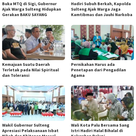
Buka MTQ di Sigi, Gubernur
Hadiri Subuh Berkah, Kapolda
Ajak Warga Sulteng Hidupkan
Sulteng Ajak Warga Jaga
Gerakan BAKU SAYANG
Kamtibmas dan Jauhi Narkoba
Kemajuan Suatu Daerah
Pernikahan Harus ada
Terletak pada Nilai Spiritual
Penetapan dari Pengadilan
dan Toleransi
Agama
Wakil Gubernur Sulteng
Wali Kota Palu Bersama Sang
Apresiasi Pelaksanaan Isbat
Istri Hadiri Halal Bihalal di
Nikah dan Khitanan Massal
Kelurahan Palupi