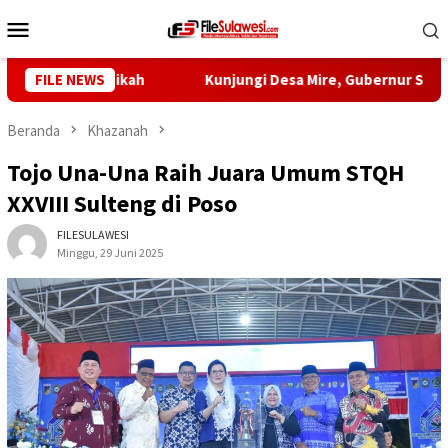
Loncat
Menu
ke
Mobile
konten
ak Pra Nikah
FILE NEWS
Kunjungi Desa Mire, Gubernur Sulteng Pas
Beranda
Khazanah
Tojo Una-Una Raih Juara Umum STQH
XXVIII Sulteng di Poso
FILESULAWESI
Minggu, 29 Juni 2025