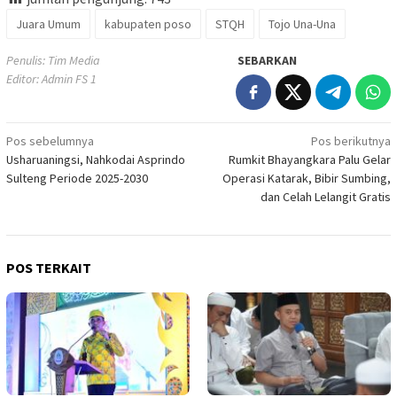
Juara Umum
kabupaten poso
STQH
Tojo Una-Una
Penulis: Tim Media
SEBARKAN
Editor: Admin FS 1
Navigasi
Pos sebelumnya
Pos berikutnya
Usharuaningsi, Nahkodai Asprindo
Rumkit Bhayangkara Palu Gelar
pos
Sulteng Periode 2025-2030
Operasi Katarak, Bibir Sumbing,
dan Celah Lelangit Gratis
POS TERKAIT