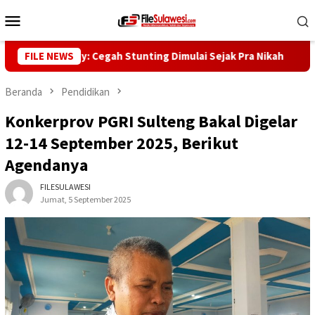
Loncat
Menu
ke
Mobile
konten
nur Reny: Cegah Stunting Dimulai Sejak Pra Nikah
FILE NEWS
Kunjun
Beranda
Pendidikan
Konkerprov PGRI Sulteng Bakal Digelar
12-14 September 2025, Berikut
Agendanya
FILESULAWESI
Jumat, 5 September 2025