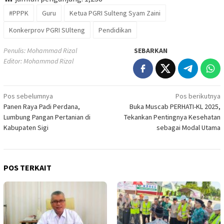
#PPPK
Guru
Ketua PGRI Sulteng Syam Zaini
Konkerprov PGRI SUlteng
Pendidikan
Penulis: Mohammad Rizal
SEBARKAN
Editor: Mohammad Rizal
Navigasi
Pos sebelumnya
Pos berikutnya
Panen Raya Padi Perdana,
Buka Muscab PERHATI-KL 2025,
pos
Lumbung Pangan Pertanian di
Tekankan Pentingnya Kesehatan
Kabupaten Sigi
sebagai Modal Utama
POS TERKAIT