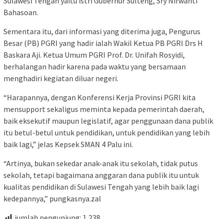
Sulawesi Tengah yaitu istri Gubernur Sulteng, Sry Nirwanti
Bahasoan.
Sementara itu, dari informasi yang diterima juga, Pengurus
Besar (PB) PGRI yang hadir ialah Wakil Ketua PB PGRI Drs H
Baskara Aji. Ketua Umum PGRI Prof. Dr. Unifah Rosyidi,
berhalangan hadir karena pada waktu yang bersamaan
menghadiri kegiatan diluar negeri.
“Harapannya, dengan Konferensi Kerja Provinsi PGRI kita
mensupport sekaligus meminta kepada pemerintah daerah,
baik eksekutif maupun legislatif, agar penggunaan dana publik
itu betul-betul untuk pendidikan, untuk pendidikan yang lebih
baik lagi,” jelas Kepsek SMAN 4 Palu ini.
“Artinya, bukan sekedar anak-anak itu sekolah, tidak putus
sekolah, tetapi bagaimana anggaran dana publik itu untuk
kualitas pendidikan di Sulawesi Tengah yang lebih baik lagi
kedepannya,” pungkasnya.zal
jumlah pengunjung:
1,238