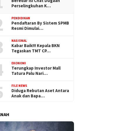
1
Beredar Isi Chat Dugaan
Perselingkuhan K…
2
PENDIDIKAN
Pendaftaran By Sistem SPMB
Resmi Dimulai…
3
NASIONAL
Kabar Baik!!! Kepala BKN
Tegaskan TMT CP…
4
EKONOMI
Terungkap Investor Mall
Tatura Palu Nari…
5
FILE NEWS
Diduga Rebutan Aset Antara
Anak dan Bapa…
ANAH