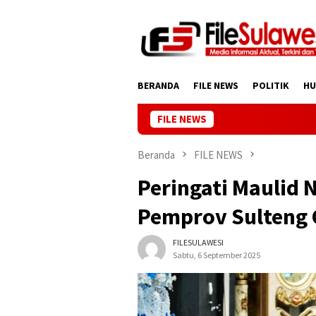
Loncat
ke
konten
BERANDA
FILE NEWS
POLITIK
H
FILE NEWS
Beranda
FILE NEWS
Peringati Maulid
Pemprov Sulteng 
FILESULAWESI
Sabtu, 6 September 2025