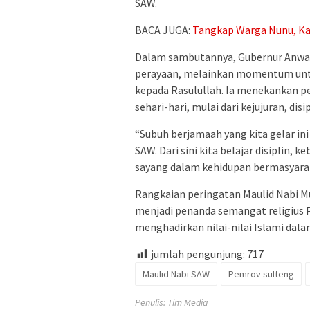
SAW.
BACA JUGA:
Tangkap Warga Nunu, Kap
Dalam sambutannya, Gubernur Anwar
perayaan, melainkan momentum unt
kepada Rasulullah. Ia menekankan p
sehari-hari, mulai dari kejujuran, disi
“Subuh berjamaah yang kita gelar ini
SAW. Dari sini kita belajar disiplin
sayang dalam kehidupan bermasyaraka
Rangkaian peringatan Maulid Nabi 
menjadi penanda semangat religius 
menghadirkan nilai-nilai Islami dal
jumlah pengunjung:
717
Maulid Nabi SAW
Pemrov sulteng
Penulis: Tim Media