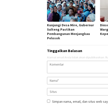
Kunjungi Desa Mire, Gubernur
Dins
Sulteng Pastikan
Warg
Pembangunan Menjangkau
Kep
Pelosok
Tinggalkan Balasan
Alamat email Anda tidak akan dipublikasikan.
Ru
Simpan nama, email, dan situs web say