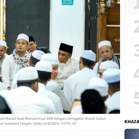
ngati Maulid Nabi Muhammad SAW dengan menggelar Shalat Subuh
KHAZ
ur Sulawesi Tengah, Sabtu (6/9/2025). FOTO: IST