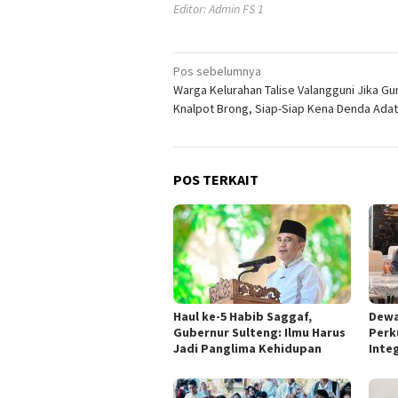
Editor: Admin FS 1
Navigasi
Pos sebelumnya
Warga Kelurahan Talise Valangguni Jika G
pos
Knalpot Brong, Siap-Siap Kena Denda Adat
POS TERKAIT
Haul ke-5 Habib Saggaf,
Dewa
Gubernur Sulteng: Ilmu Harus
Perk
Jadi Panglima Kehidupan
Integ