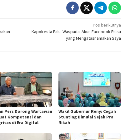
Pos berikutnya
unakan
Kapolresta Palu: Waspadai Akun Facebook Palsu
yang Mengatasnamakan Saya
n Pers Dorong Wartawan
Wakil Gubernur Reny: Cegah
uat Kompetensi dan
Stunting Dimulai Sejak Pra
ritas di Era Digital
Nikah