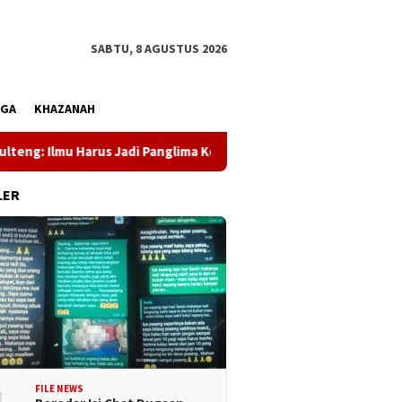
SABTU, 8 AGUSTUS 2026
AGA
KHAZANAH
 Harus Jadi Panglima Kehidupan
Dewan Pers Dorong Warta
LER
FILE NEWS