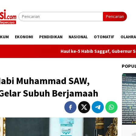
Pencarian
UKUM
EKONOMI
PENDIDIKAN
NASIONAL
OTOMATIF
OLAHR
Haul ke-5 Habib Saggaf, Gubernur Sulteng: Ilmu
POPU
 Nabi Muhammad SAW,
Gelar Subuh Berjamaah