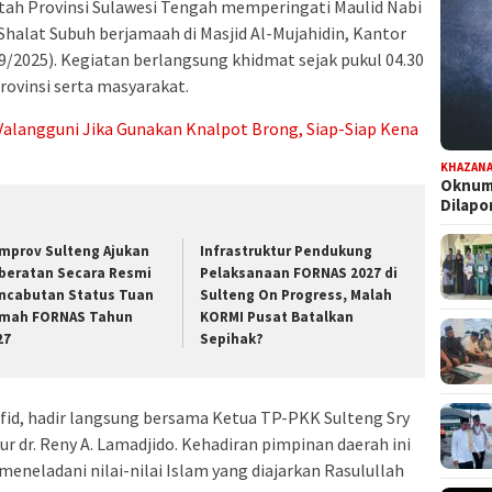
ah Provinsi Sulawesi Tengah memperingati Maulid Nabi
lat Subuh berjamaah di Masjid Al-Mujahidin, Kantor
9/2025). Kegiatan berlangsung khidmat sejak pukul 04.30
provinsi serta masyarakat.
Valangguni Jika Gunakan Knalpot Brong, Siap-Siap Kena
KHAZAN
Oknum 
Dilap
mprov Sulteng Ajukan
Infrastruktur Pendukung
beratan Secara Resmi
Pelaksanaan FORNAS 2027 di
ncabutan Status Tuan
Sulteng On Progress, Malah
mah FORNAS Tahun
KORMI Pusat Batalkan
27
Sepihak?
fid, hadir langsung bersama Ketua TP-PKK Sulteng Sry
r dr. Reny A. Lamadjido. Kehadiran pimpinan daerah ini
neladani nilai-nilai Islam yang diajarkan Rasulullah