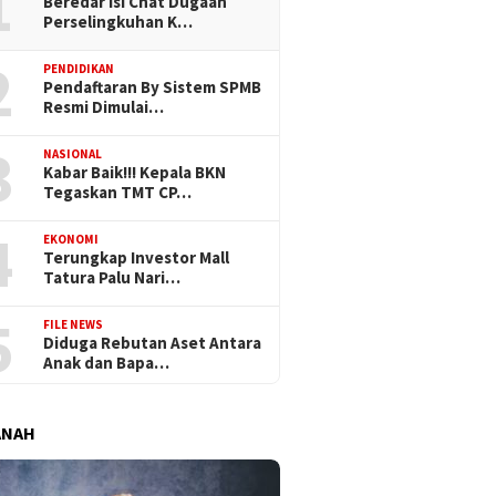
1
Beredar Isi Chat Dugaan
Perselingkuhan K…
2
PENDIDIKAN
Pendaftaran By Sistem SPMB
Resmi Dimulai…
3
NASIONAL
Kabar Baik!!! Kepala BKN
Tegaskan TMT CP…
4
EKONOMI
Terungkap Investor Mall
Tatura Palu Nari…
5
FILE NEWS
Diduga Rebutan Aset Antara
Anak dan Bapa…
ANAH