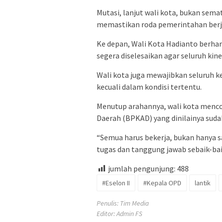
Mutasi, lanjut wali kota, bukan sem
memastikan roda pemerintahan berj
Ke depan, Wali Kota Hadianto berhar
segera diselesaikan agar seluruh kin
Wali kota juga mewajibkan seluruh k
kecuali dalam kondisi tertentu.
Menutup arahannya, wali kota menc
Daerah (BPKAD) yang dinilainya sudah
“Semua harus bekerja, bukan hanya sa
tugas dan tanggung jawab sebaik-bai
jumlah pengunjung:
488
#Eselon II
#Kepala OPD
lantik
Penulis: Tim Media
Editor: Admin FS