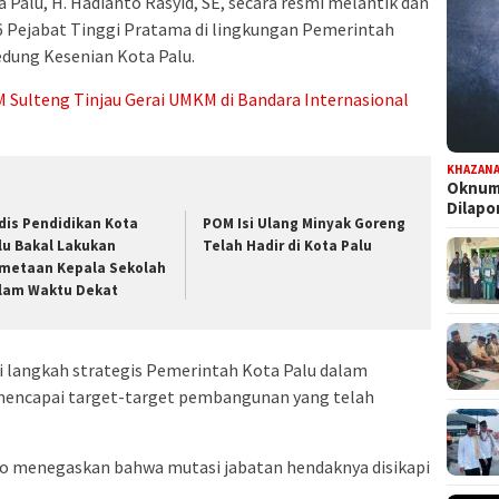
Palu, H. Hadianto Rasyid, SE, secara resmi melantik dan
 Pejabat Tinggi Pratama di lingkungan Pemerintah
edung Kesenian Kota Palu.
 Sulteng Tinjau Gerai UMKM di Bandara Internasional
KHAZAN
Oknum 
Dilap
dis Pendidikan Kota
POM Isi Ulang Minyak Goreng
lu Bakal Lakukan
Telah Hadir di Kota Palu
metaan Kepala Sekolah
lam Waktu Dekat
i langkah strategis Pemerintah Kota Palu dalam
 mencapai target-target pembangunan yang telah
o menegaskan bahwa mutasi jabatan hendaknya disikapi