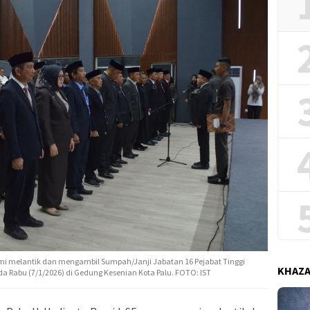
resmi melantik dan mengambil Sumpah/Janji Jabatan 16 Pejabat Tinggi
KHAZ
a Rabu (7/1/2026) di Gedung Kesenian Kota Palu. FOTO: IST