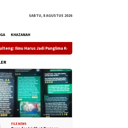
SABTU, 8 AGUSTUS 2026
AGA
KHAZANAH
us Jadi Panglima Kehidupan
Dewan Pers Dorong Wartawan 
LER
FILE NEWS