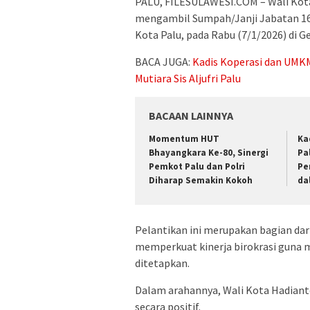
PALU, FILESULAWESI.COM – Wali Kota 
mengambil Sumpah/Janji Jabatan 16
Kota Palu, pada Rabu (7/1/2026) di G
BACA JUGA:
Kadis Koperasi dan UMKM
Mutiara Sis Aljufri Palu
BACAAN LAINNYA
Momentum HUT
Ka
Bhayangkara Ke-80, Sinergi
Pa
Pemkot Palu dan Polri
Pe
Diharap Semakin Kokoh
da
Pelantikan ini merupakan bagian dar
memperkuat kinerja birokrasi guna
ditetapkan.
Dalam arahannya, Wali Kota Hadiant
secara positif.