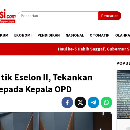
Pencarian
UKUM
EKONOMI
PENDIDIKAN
NASIONAL
OTOMATIF
OLAHR
Haul ke-5 Habib Saggaf, Gubernur Sulteng: Ilmu Har
POPU
tik Eselon II, Tekankan
kepada Kepala OPD