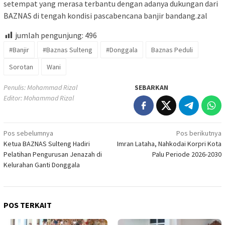
setempat yang merasa terbantu dengan adanya dukungan dari
BAZNAS di tengah kondisi pascabencana banjir bandang.zal
jumlah pengunjung:
496
#Banjir
#Baznas Sulteng
#Donggala
Baznas Peduli
Sorotan
Wani
Penulis: Mohammad Rizal
SEBARKAN
Editor: Mohammad Rizal
Navigasi
Pos sebelumnya
Pos berikutnya
Ketua BAZNAS Sulteng Hadiri
Imran Lataha, Nahkodai Korpri Kota
pos
Pelatihan Pengurusan Jenazah di
Palu Periode 2026-2030
Kelurahan Ganti Donggala
POS TERKAIT