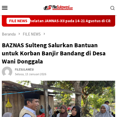
Loncat
Menu
ke
Mobile
konten
rhelatan JAMNAS-XII pada 14-21 Agustus di Cibubur
FILE NEWS
Lurah
Beranda
FILE NEWS
BAZNAS Sulteng Salurkan Bantuan
untuk Korban Banjir Bandang di Desa
Wani Donggala
FILESULAWESI
Selasa, 13 Januari 2026